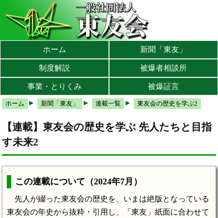
本文へ
メインメニューへ
サブメニューへ
現在地ナビ（パンくずリスト）へ
ホーム
新聞「東友」
制度解説
被爆者相談所
事業・とりくみ
被爆証言
ホーム
新聞「東友」
連載一覧
東友会の歴史を学ぶ2
【連載】東友会の歴史を学ぶ 先人たちと目指
す未来2
この連載について（2024年7月）
先人が綴った東友会の歴史を、いまは絶版となっている
東友会の年史から抜粋・引用し、「東友」紙面に合わせて