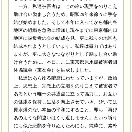
一方、私達被害者は、この冷い現実をのりこえ
助け合い励まし合うため、昭和29年来徐々に手を
結び始めました。そして本年に入ってから都内各
地区の組織も急激に増加し現在までに東京都内13
地区に被爆者の会の結成を見、更に残りの地区も
結成されようとしています。私達は微力ではあり
ますが、更に大きなつながりとして励まし合い助
け合うために、本日ここに東京都原水爆被害者団
体協議会（東友会）を結成しました。
私達はあらゆる階層にわたっていますが、政治
上、思想上、宗教上の立場をのりこえて被害者で
あるという唯一の共通点に立って協力し、お互い
の健康を保持し生活を向上させていき、ひいては
原水爆のない本当の平和にすること、即ち「再び
あのような間違いはくり返しません」という祈り
にも似た悲願を守りぬくためにも、純粋に、素朴