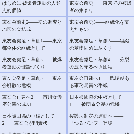
はじめに 被爆者運動の人類
東友会前史――東京での被爆
史的価値
者の集まり
東友会前史2――初の調査と
東友会前史3――組織化を支
地区の会結成
えたもの
東友会発足・草創1――東京
東友会発足・草創2――組織
都全体の組織として
の基礎固めに尽くす
東友会発足・草創3――被爆
東友会発足・草創4――分裂
者運動の理論づくり
の波と守るべき団結
東友会発足・草創5――東友
東友会再建へ1――臨場感あ
会解散の危機
る事務局員の手紙
東友会再建へ2――市川女優
日本被団協の中核として
座公演の成功
1――被団協分裂の危機
日本被団協の中核として
援護法制定の運動へ ――
2――東友会が問責状
「つるパンフ」登場