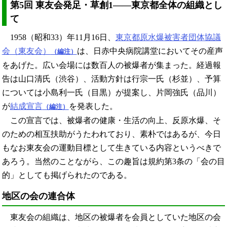
第5回 東友会発足・草創1――東京都全体の組織とし
て
1958（昭和33）年11月16日、
東京都原水爆被害者団体協議
会（東友会）
は、日赤中央病院講堂においてその産声
（編注）
をあげた。広い会場には数百人の被爆者が集まった。経過報
告は山口清氏（渋谷）、活動方針は行宗一氏（杉並）、予算
については小島利一氏（目黒）が提案し、片岡強氏（品川）
が
結成宣言
を発表した。
（編注）
この宣言では、被爆者の健康・生活の向上、反原水爆、そ
のための相互扶助がうたわれており、素朴ではあるが、今日
もなお東友会の運動目標として生きている内容というべきで
あろう。当然のことながら、この趣旨は規約第3条の「会の目
的」としても掲げられたのである。
地区の会の連合体
東友会の組織は、地区の被爆者を会員としていた地区の会