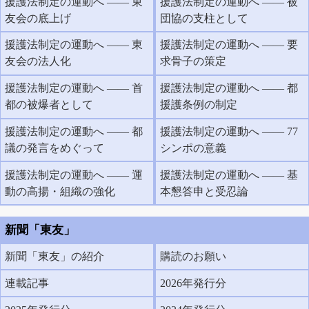
援護法制定の運動へ ―― 東
援護法制定の運動へ ―― 被
友会の底上げ
団協の支柱として
援護法制定の運動へ ―― 東
援護法制定の運動へ ―― 要
友会の法人化
求骨子の策定
援護法制定の運動へ ―― 首
援護法制定の運動へ ―― 都
都の被爆者として
援護条例の制定
援護法制定の運動へ ―― 都
援護法制定の運動へ ―― 77
議の発言をめぐって
シンポの意義
援護法制定の運動へ ―― 運
援護法制定の運動へ ―― 基
動の高揚・組織の強化
本懇答申と受忍論
新聞「東友」
新聞「東友」の紹介
購読のお願い
連載記事
2026年発行分