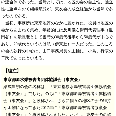
の連合体であった。当時としては、地区の会の自主性、独立
性に重点をおく組織形態が、東友会の成立経過から当然であ
ったのである。
当初、事務所は東京地評のなかに置かれた。役員は地区の
会からあまねく集め、年齢的には及川儀右衛門代表理事（世
田谷）を最長老として当時の30歳代後半から50歳代が中心で
あり、20歳代というのは私（伊東壯）一人だった。このころ
の会の執行の中心は、山口事務局長を主軸に、小島、行宗の
二氏であったといえる。
【編注】
東京都原水爆被害者団体協議会（東友会）
結成当初の会の名称は、「東京都原水爆被害者団体協議会
（東友会）」でした。のちに「東京都原爆被害者団体協議
会（東友会）」と改称され、さらに個々の地区の会の維持
が困難になってきた2017年に「東京都原爆被害者協議会
（東友会）」と再改称されました。ただし、東友会の名称