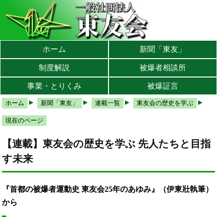
本文へ
メインメニューへ
サブメニューへ
現在地ナビ（パンくずリスト）へ
ホーム
新聞「東友」
制度解説
被爆者相談所
事業・とりくみ
被爆証言
ホーム
新聞「東友」
連載一覧
東友会の歴史を学ぶ
現在のページ
【連載】東友会の歴史を学ぶ 先人たちと目指
す未来
『首都の被爆者運動史 東友会25年のあゆみ』（伊東壯執筆）
から