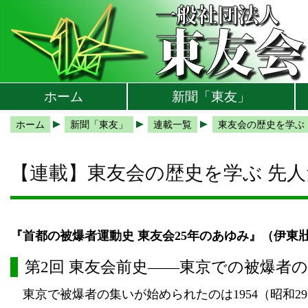
本文へ
メインメニューへ
サブメニューへ
現在地ナビ（パンくずリスト）へ
ホーム
新聞「東友」
ホーム
新聞「東友」
連載一覧
東友会の歴史を学ぶ
【連載】東友会の歴史を学ぶ 先
『首都の被爆者運動史 東友会25年のあゆみ』（伊東
第2回 東友会前史――東京での被爆者
東京で被爆者の集いが始められたのは1954（昭和2