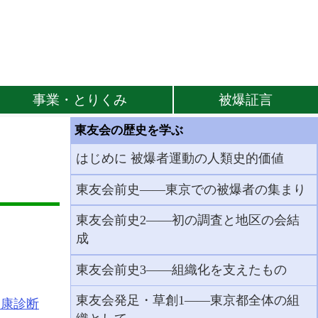
事業・とりくみ
被爆証言
東友会の歴史を学ぶ
はじめに 被爆者運動の人類史的価値
東友会前史――東京での被爆者の集まり
東友会前史2――初の調査と地区の会結
成
東友会前史3――組織化を支えたもの
東友会発足・草創1――東京都全体の組
健康診断