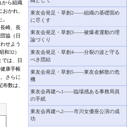
織として
れから組織
におかれ、
東友会発足・草創2――組織の基礎固め
た。
に尽くす
、長崎、長
東友会発足・草創3――被爆者運動の理
被団協（日
論づくり
行わせよう
昭和32）
東友会発足・草創4――分裂の波と守る
べき団結
までは、日
者健康手帳
東友会発足・草創5――東友会解散の危
た。さらに
機
配布数は、
東友会再建へ1――臨場感ある事務局員
の手紙
東友会再建へ2――市川女優座公演の成
功