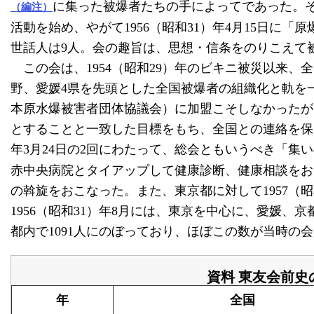
に集った被爆者たちの手によってであった。そ
（編注）
活動を始め、やがて1956（昭和31）年4月15日に
世話人は9人。会の趣旨は、思想・信条をのりこえて
この会は、1954（昭和29）年のビキニ被災以来
野、愛媛4県を先頭とした全国被爆者の組織化と軌を一
本原水爆被害者団体協議会）に加盟こそしなかったが
とすることと一致した目標をもち、全国との連絡を保ってい
年3月24日の2回にわたって、総会ともいうべき「集いの
赤中央病院とタイアップして健康診断、健康相談をお
の斡旋をおこなった。また、東京都に対して1957（
1956（昭和31）年8月には、東京を中心に、愛媛
都内で1091人にのぼっており、ほぼこの数が当時の
資料 東友会前史
年
全国