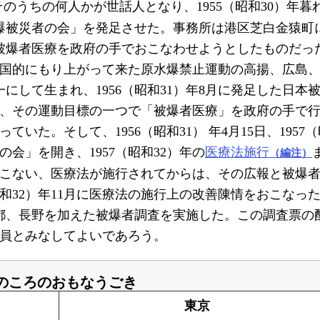
のうちの何人かが世話人となり、1955（昭和30）年暮
「原爆被災者の会」を発足させた。事務所は港区芝白金猿町
被爆者医療を政府の手でおこなわせようとしたものだっ
、全国的にもり上がって来た原水爆禁止運動の高揚、広島
にして生まれ、1956（昭和31）年8月に発足した日本
、その運動目標の一つで「被爆者医療」を政府の手で
た。そして、1956（昭和31） 年4月15日、1957（
会」を開き、1957（昭和32）年の
医療法施行
（編注）
こない、医療法が施行されてからは、その広報と被爆
昭和32）年11月に医療法の施行上の改善陳情をおこなっ
、京都、長野を加えた被爆者調査を実施した。この調査票の
会員とみなしてよいであろう。
のころのおもなうごき
東京