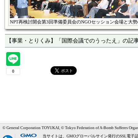
NPT再検討開会第3回準備委員会のNGOセッション会場と大
【事業・とりくみ】「国際会議でのうったえ」の記
メインメニューへ
サブメニューへ
現在地ナビ（パンくずリスト）へ
本文の冒頭へ
ページの先頭へ
© General Corporation TOYUKAI, © Tokyo Federation of A-Bomb Sufferes Orga
当サイトは、GMOグローバルサイン発行のSSL電子