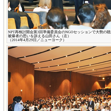
NPT再検討開会第3回準備委員会のNGOセッションで大勢の
被爆者の思いを訴える山田さん（左）
（2014年4月29日／ニューヨーク）