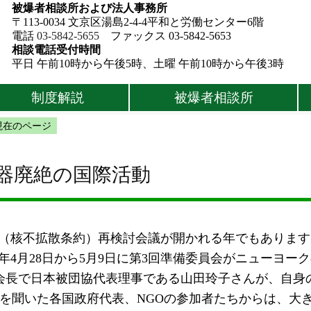
被爆者相談所および法人事務所
〒113-0034 文京区湯島2-4-4平和と労働センター6階
電話
03-5842-5655
ファックス 03-5842-5653
相談電話受付時間
平日 午前10時から午後5時、土曜 午前10時から午後3時
制度解説
被爆者相談所
現在のページ
兵器廃絶の国際活動
PT（核不拡散条約）再検討会議が開かれる年でもありま
4年4月28日から5月9日に第3回準備委員会がニューヨー
会長で日本被団協代表理事である山田玲子さんが、自身
を聞いた各国政府代表、NGOの参加者たちからは、大