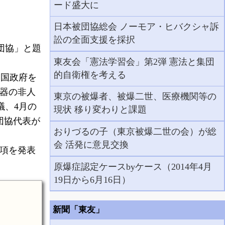
ード盛大に
日本被団協総会 ノーモア・ヒバクシャ訴
訟の全面支援を採択
団協」と題
東友会「憲法学習会」第2弾 憲法と集団
的自衛権を考える
各国政府を
兵器の非人
東京の被爆者、被爆二世、医療機関等の
議、4月の
現状 移り変わりと課題
団協代表が
おりづるの子（東京被爆二世の会）が総
会 活発に意見交換
要項を発表
原爆症認定ケースbyケース（2014年4月
19日から6月16日）
新聞「東友」