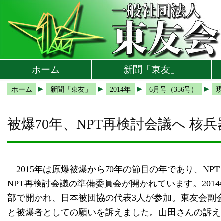
本文へ
メインメニューへ
サブメニューへ
現在地ナビ（パンくずリスト）へ
ホーム
新聞「東友」
ホーム
新聞「東友」
2014年
6月号（356号）
被爆70年、NPT再検討会議へ 核
2015年は原爆被爆から70年の節目の年であり、N
NPT再検討会議の準備委員会が開かれています。201
部で開かれ、日本被団協の代表3人が参加。東友会副
と被爆者としての願いを訴えました。山田さんの訴え