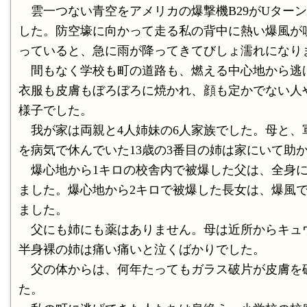
雲一つない青空をアメリカの爆撃機B29がUター
した。防空壕に向かって走る私の背中に熱い爆風が
っていると、急に雨が降ってきてびしょ濡れになり
間もなく学校も町の道路も、燃える中心地から逃
衣服も皮膚もぼろぼろに焼かれ、顔も定かでない人
様子でした。
我が家は両親と4人姉妹の6人家族でした。母と、軍
を病気で休んでいた13歳の3番目の姉は家にいて助
爆心地から1キロの校舎内で被爆した父は、全身に
ました。爆心地から2キロで被爆した長女は、爆風
ました。
父にも姉にも薬はありません。母は近所からキュ
半身裸の姉は痛い痛いと泣くばかりでした。
父の体からは、何年たってもガラス破片が皮膚を破
た。