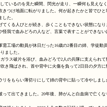
ンしているのを見た瞬間、閃光が走り、一瞬何も見えな
吹きつけ地面に転がりました。何が起きたかと皆でひと
ました。
げてくる人びとが続き、歩くこともできない状態になり
や怪我で血みどろの人など、言葉で表すことができない
需工場の動員が休日だった16歳の2番目の姉、学徒動
かりました。
ガラス破片を浴び、血みどろで2人の兵隊に支えられて
で吹き飛ばされ、首や背中に火傷を負って2日目の夕方に
ウリをもらい薄切りにして姉の背中に貼って冷やしまし
って出てきました。20年後、肺がんと白血病で亡くな