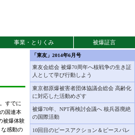
事業・とりくみ
被爆証言
「東友」2014年6月号
東友会総会 被爆70周年へ核戦争の生き証
人として学び行動しよう
東京都原爆被害者団体協議会総会 高齢化
に対応した活動めざす
す。すでに
被爆70年、NPT再検討会議へ 核兵器廃絶
クの国連本
の国際活動
の被爆体験
きな感動の
10回目のピースアクション＆ピースパレ