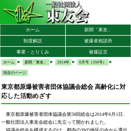
本文へ
メインメニューへ
サブメニューへ
現在地ナビ（パンくずリスト）へ
ホーム
新聞「東友」
制度解説
被爆者相談所
事業・とりくみ
被爆証言
ホーム
新聞「東友」
2014年
6月号（356号）
現在のページ
東京都原爆被害者団体協議会総会 高齢化に対
応した活動めざす
東京都原爆被害者団体協議会第58回総会は2014年6月1日、
一般社団法人東友会総会に先立って開かれました。
協議会総会を構成するのは、都内の39の地区の会から選出