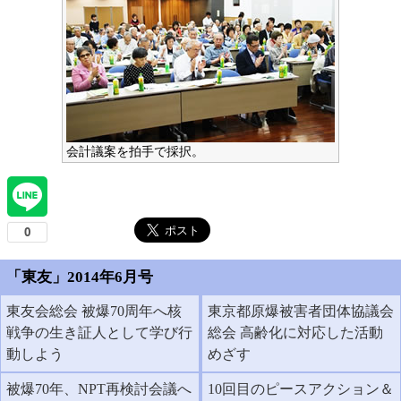
会計議案を拍手で採択。
「東友」2014年6月号
東友会総会 被爆70周年へ核
東京都原爆被害者団体協議会
戦争の生き証人として学び行
総会 高齢化に対応した活動
動しよう
めざす
被爆70年、NPT再検討会議へ
10回目のピースアクション＆