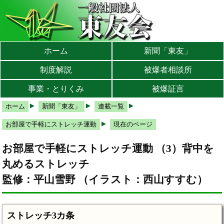
本文へ
メインメニューへ
サブメニューへ
現在地ナビ（パンくずリスト）へ
ホーム
新聞「東友」
制度解説
被爆者相談所
事業・とりくみ
被爆証言
ホーム
新聞「東友」
連載一覧
お部屋で手軽にストレッチ運動
現在のページ
お部屋で手軽にストレッチ運動 （3）背中を
丸めるストレッチ
監修：平山雪野 （イラスト：西山すすむ）
ストレッチ3カ条