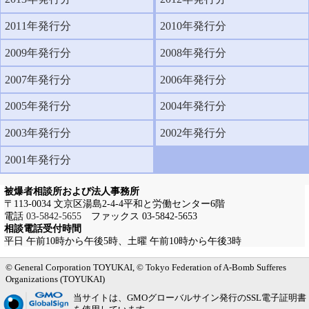
2011年発行分
2010年発行分
2009年発行分
2008年発行分
2007年発行分
2006年発行分
2005年発行分
2004年発行分
2003年発行分
2002年発行分
2001年発行分
被爆者相談所および法人事務所
〒113-0034 文京区湯島2-4-4平和と労働センター6階
電話
03-5842-5655
ファックス 03-5842-5653
相談電話受付時間
平日 午前10時から午後5時、土曜 午前10時から午後3時
メインメニューへ
サブメニューへ
現在地ナビ（パンくずリスト）へ
本文の冒頭へ
ページの先頭へ
© General Corporation TOYUKAI, © Tokyo Federation of A-Bomb Sufferes
Organizations (TOYUKAI)
当サイトは、GMOグローバルサイン発行のSSL電子証明書