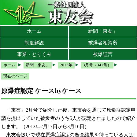
本文へ
メインメニューへ
サブメニューへ
現在地ナビ（パンくずリスト）へ
ホーム
新聞「東友」
制度解説
被爆者相談所
事業・とりくみ
被爆証言
ホーム
新聞「東友」
2013年
3月号（341号）
現在のページ
原爆症認定 ケースbyケース
「東友」2月号で紹介した後、東友会を通じて原爆症認定申
請を提出していた被爆者のうち5人が認定されましたので紹介
します。（2013年2月17日から3月16日）
東友会扱いで現在原爆症認定の審査結果を待っている人は