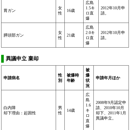
広島
女
1.5キ
2012年10月申
胃ガン
16歳
性
ロ直
請。
爆
広島
女
2.0キ
2012年10月申
膵頭部ガン
21歳
性
ロ直
請。
爆
異議申立 棄却
被
性
被爆時
爆
申請病名
申請年月ほか
別
年齢
状
況
広
島
2008年9月認定申
1.6
白内障
男
請、2010年10月
14歳
キ
却下理由：起因性
性
却下、2011年1月
ロ
異議申立。
直
爆