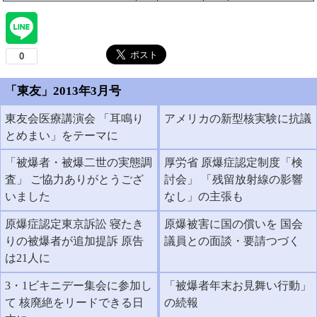
「東友」2013年3月号
東友会医療講演会 「耳鳴り
アメリカの新型核実験に抗議
とめまい」をテーマに
「被爆者・被爆二世の実態調
厚労省 原爆症認定制度「検
査」 ご協力ありがとうござ
討会」 「残留放射線の影響
いました
なし」の主張も
原爆症認定東京訴訟 寝たき
原爆被害に国の償いを 国会
りの被爆者が追加提訴 原告
議員との面談・要請つづく
は21人に
3・1ビキニデー集会に参加し
「被爆者年末お見舞い行動」
て 核廃絶をリードできる日
の続報