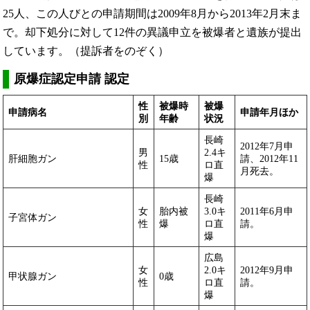
25人、この人びとの申請期間は2009年8月から2013年2月末ま
で。却下処分に対して12件の異議申立を被爆者と遺族が提出
しています。（提訴者をのぞく）
原爆症認定申請 認定
性
被爆時
被爆
申請病名
申請年月ほか
別
年齢
状況
長崎
2012年7月申
男
2.4キ
肝細胞ガン
15歳
請、2012年11
性
ロ直
月死去。
爆
長崎
女
胎内被
3.0キ
2011年6月申
子宮体ガン
性
爆
ロ直
請。
爆
広島
女
2.0キ
2012年9月申
甲状腺ガン
0歳
性
ロ直
請。
爆