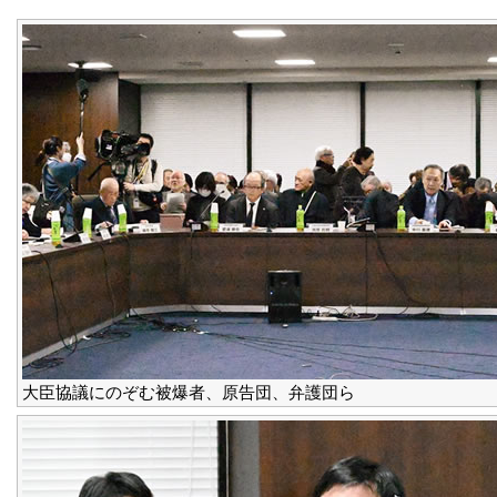
大臣協議にのぞむ被爆者、原告団、弁護団ら