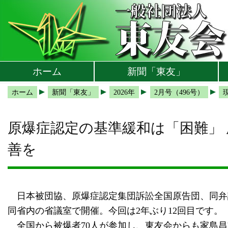
本文へ
メインメニューへ
サブメニューへ
現在地ナビ（パンくずリスト）へ
ホーム
新聞「東友」
ホーム
新聞「東友」
2026年
2月号（496号）
原爆症認定の基準緩和は「困難」 
善を
日本被団協、原爆症認定集団訴訟全国原告団、同弁護団
同省内の省議室で開催。今回は2年ぶり12回目です。
全国から被爆者70人が参加し、東友会からも家島昌