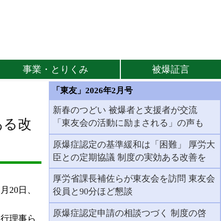
事業・とりくみ
被爆証言
「東友」2026年2月号
新春のつどい 被爆者と支援者が交流
ある改
「東友会の活動に励まされる」の声も
原爆症認定の基準緩和は「困難」 厚労大
臣との定期協議 制度の実効ある改善を
厚労省課長補佐らが東友会を訪問 東友会
月20日、
役員と90分ほど懇談
原爆症認定申請の相談つづく 制度の啓
執行理事ら