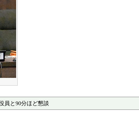
役員と90分ほど懇談