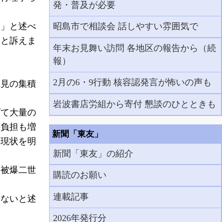
発・普及が必要
」と述べ
昭島市で相談会 話しやすい雰囲気で
」と訴えま
年末お見舞い訪問 各地区の報告から（続
報）
2月の6・9行動 核容認発言が怖いの声も
見の集積
岩波書店労組から寄付 懇談のひとときも
て大量の
の負担も増
新聞「東友」
る現状を明
新聞「東友」の紹介
被爆二世
購読のお願い
連載記事
くないと述
2026年発行分