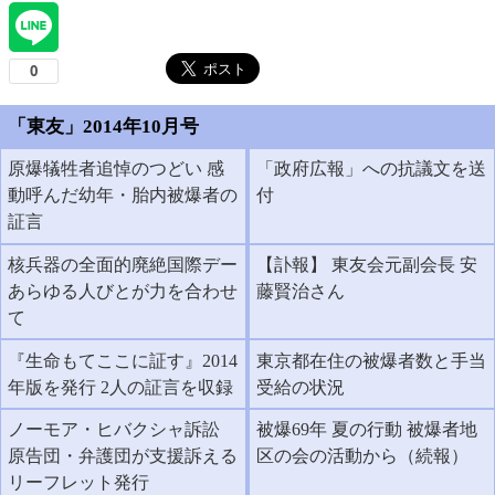
「東友」2014年10月号
原爆犠牲者追悼のつどい 感
「政府広報」への抗議文を送
動呼んだ幼年・胎内被爆者の
付
証言
核兵器の全面的廃絶国際デー
【訃報】 東友会元副会長 安
あらゆる人びとが力を合わせ
藤賢治さん
て
『生命もてここに証す』2014
東京都在住の被爆者数と手当
年版を発行 2人の証言を収録
受給の状況
ノーモア・ヒバクシャ訴訟
被爆69年 夏の行動 被爆者地
原告団・弁護団が支援訴える
区の会の活動から（続報）
リーフレット発行