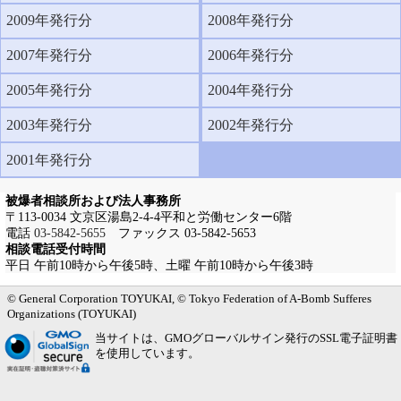
2009年発行分
2008年発行分
2007年発行分
2006年発行分
2005年発行分
2004年発行分
2003年発行分
2002年発行分
2001年発行分
被爆者相談所および法人事務所
〒113-0034 文京区湯島2-4-4平和と労働センター6階
電話
03-5842-5655
ファックス 03-5842-5653
相談電話受付時間
平日 午前10時から午後5時、土曜 午前10時から午後3時
メインメニューへ
サブメニューへ
現在地ナビ（パンくずリスト）へ
本文の冒頭へ
ページの先頭へ
© General Corporation TOYUKAI, © Tokyo Federation of A-Bomb Sufferes
Organizations (TOYUKAI)
当サイトは、GMOグローバルサイン発行のSSL電子証明書
を使用しています。