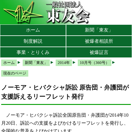
本文へ
メインメニューへ
サブメニューへ
現在地ナビ（パンくずリスト）へ
ホーム
新聞「東友」
制度解説
被爆者相談所
事業・とりくみ
被爆証言
ホーム
新聞「東友」
2014年
10月号（360号）
現在のページ
ノーモア・ヒバクシャ訴訟 原告団・弁護団が
支援訴えるリーフレット発行
ノーモア・ヒバクシャ訴訟全国原告団・弁護団が2014年10
月20日、訴訟への支援をよびかけるリーフレットを発行し、
全国的な普及をよびかけています。