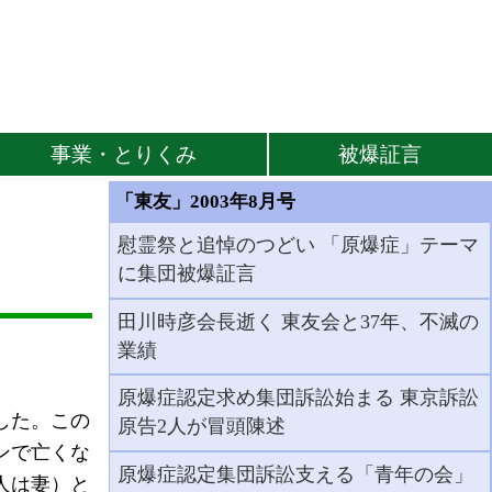
事業・とりくみ
被爆証言
「東友」2003年8月号
慰霊祭と追悼のつどい 「原爆症」テーマ
に集団被爆証言
田川時彦会長逝く 東友会と37年、不滅の
業績
原爆症認定求め集団訴訟始まる 東京訴訟
した。この
原告2人が冒頭陳述
ンで亡くな
原爆症認定集団訴訟支える「青年の会」
人は妻）と