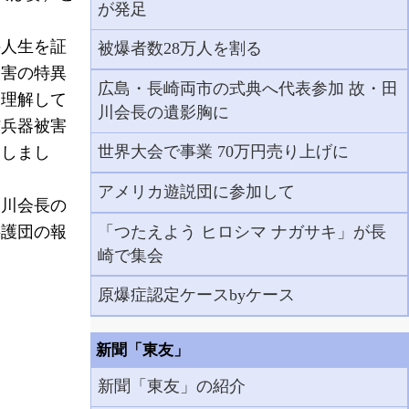
が発足
人生を証
被爆者数28万人を割る
被害の特異
広島・長崎両市の式典へ代表参加 故・田
を理解して
川会長の遺影胸に
核兵器被害
世界大会で事業 70万円売り上げに
明しまし
アメリカ遊説団に参加して
川会長の
「つたえよう ヒロシマ ナガサキ」が長
弁護団の報
崎で集会
原爆症認定ケースbyケース
新聞「東友」
新聞「東友」の紹介