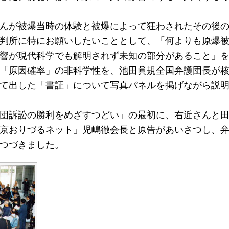
んが被爆当時の体験と被爆によって狂わされたその後の
判所に特にお願いしたいこととして、「何よりも原爆
響が現代科学でも解明されず未知の部分があること」
「原因確率」の非科学性を、池田眞規全国弁護団長が
て出した「書証」について写真パネルを掲げながら説
団訴訟の勝利をめざすつどい」の最初に、右近さんと田
京おりづるネット」児嶋徹会長と原告があいさつし、
つづきました。