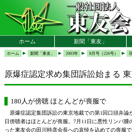
本文へ
メインメニューへ
サブメニューへ
現在地ナビ（パンくずリスト）へ
ホーム
新聞「東友」
ホーム
新聞「東友」
2003年
8月号（226号）
原爆症認定求め集団訴訟始まる 東
180人が傍聴 ほとんどが喪服で
原爆症認定集団訴訟の東京地裁での第1回口頭弁論が20
日傍聴者はほとんどが喪服。7月11日に悪性リンパ腫
った東友会の田川時彦会長への哀悼を込めての喪服でし