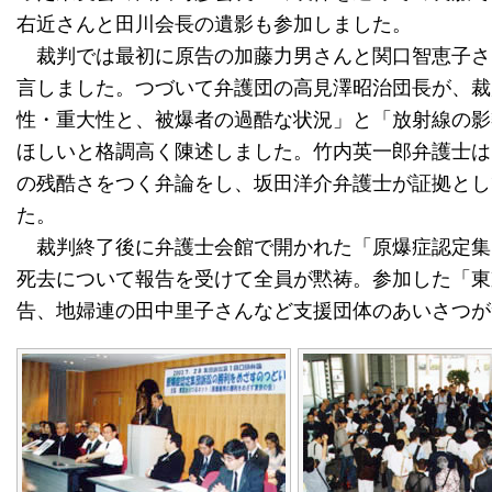
右近さんと田川会長の遺影も参加しました。
裁判では最初に原告の加藤力男さんと関口智恵子さ
言しました。つづいて弁護団の高見澤昭治団長が、裁
性・重大性と、被爆者の過酷な状況」と「放射線の影
ほしいと格調高く陳述しました。竹内英一郎弁護士は
の残酷さをつく弁論をし、坂田洋介弁護士が証拠とし
た。
裁判終了後に弁護士会館で開かれた「原爆症認定集
死去について報告を受けて全員が黙祷。参加した「東
告、地婦連の田中里子さんなど支援団体のあいさつが