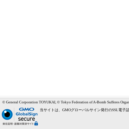
メインメニューへ
サブメニューへ
現在地ナビ（パンくずリスト）へ
本文の冒頭へ
ページの先頭へ
© General Corporation TOYUKAI, © Tokyo Federation of A-Bomb Sufferes Orga
当サイトは、GMOグローバルサイン発行のSSL電子