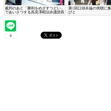
裁判のあと「勝利をめざすつどい」
第1回口頭弁論の傍聴に
であいさつする高見澤昭治弁護団長
びと