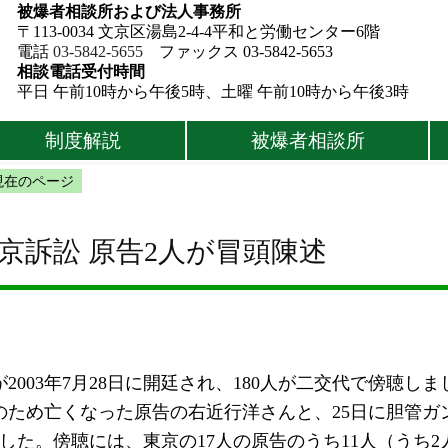
被爆者相談所および法人事務所
〒113-0034 文京区湯島2-4-4平和と労働センター6階
電話
03-5842-5655
ファックス 03-5842-5653
相談電話受付時間
平日 午前10時から午後5時、土曜 午前10時から午後3時
制度解説
被爆者相談所
現在のページ
京訴訟 原告2人が冒頭陳述
03年7月28日に開廷され、180人が二交代で傍聴しま
のため亡くなった原告の右近行洋さんと、25日に胆管ガ
た。傍聴には、東京の17人の原告のうち11人（うち2