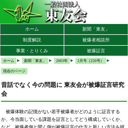
本文へ
メインメニューへ
サブメニューへ
現在地ナビ（パンくずリスト）へ
ホーム
新聞「東友」
制度解説
被爆者相談所
事業・とりくみ
被爆証言
ホーム
新聞「東友」
2003年
2月号（220号）
現在のページ
昔話でなく今の問題に 東友会が被爆証言研究
会
被爆体験の記憶がない若手被爆者がどのように証言する
か、今当面している課題を証言としてどう構成していくか、
など、被爆者側と聞く側が被爆証言の仕方と新しい方法を研