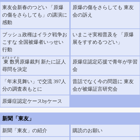
東友会新春のつどい 「原爆
原爆の傷をさらしても 東友
の傷をさらしても」の講演に
会の訴え
感動
ブッシュ政権はイラク戦争お
いまこそ実相普及を 「原爆
こすな 全国被爆者いっせい
展をすすめるつどい」
行動
あずま
かずお
東
数男
原爆裁判 新たに証人
原爆症認定応援で青年が学習
尋問を決定
会
「年末見舞い」で交流 397人
昔話でなく今の問題に 東友
分の調査表もとに
会が被爆証言研究会
原爆症認定ケースbyケース
新聞「東友」
新聞「東友」の紹介
購読のお願い