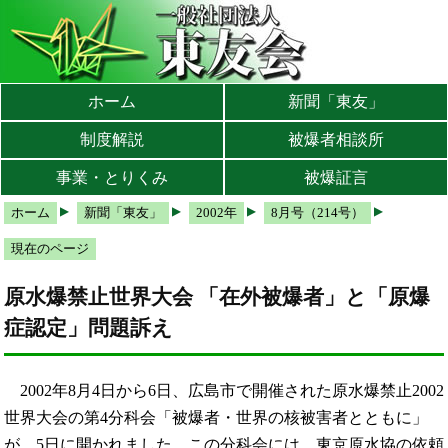
本文へ
メインメニューへ
サブメニューへ
現在地ナビ（パンくずリスト）へ
ホーム
新聞「東友」
制度解説
被爆者相談所
事業・とりくみ
被爆証言
ホーム
新聞「東友」
2002年
8月号（214号）
現在のページ
原水爆禁止世界大会 「在外被爆者」と「原爆
症認定」問題訴え
2002年8月4日から6日、広島市で開催された原水爆禁止2002
世界大会の第4分科会「被爆者・世界の核被害者とともに」
が、5日に開かれました。この分科会には、東京原水協の依頼