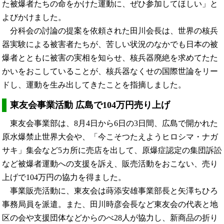
た被爆者たちの命をかけた運動に、ぜひ参加してほしい」と
よびかけました。
分科会の討論の提案を依頼された田川会長は、世界の核兵
器実験による被害者たちが、苦しい状況のなかでも日本の被
爆者とともに被害の実相を知らせ、核兵器廃絶を求めてたた
かいをおこしていることが、核兵器なくせの国際世論をリー
ドし、運動を生み出してきたことを指摘しました。
東友会事業活動 広島で104万円売り上げ
東友会事業部は、8月4日から6日の3日間、広島で開かれた
原水爆禁止世界大会や、「今こそつたえようヒロシマ・ナガ
サキ」集会など5カ所に売店を出して、原爆症認定の集団訴訟
など被爆者運動への支援を訴え、販売活動をおこない、売り
上げで104万円の協力を得ました。
事業販売活動に、東友会は蒔添安雄事業部長と矢澤ちひろ
事務局員を派遣。また、田川時彦会長など東友会の代表と地
区の会や支援団体などからのべ28人が協力し、新商品の折り