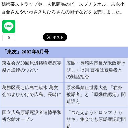
鶴携帯ストラップや、人気商品のピースプチタオル、吉永小
百合さんやいわさきちひろさんの扇子などを販売しました。
「東友」2002年8月号
東友会が38回原爆犠牲者慰霊
広島・長崎両市長が米政府き
祭と追悼のつどい
びしく批判 首相は被爆者と
の対話拒否
葛飾区長も広島で献水 葛友
原水爆禁止世界大会 「在外
会のよびかけで広島、長崎に
被爆者」と「原爆症認定」問
題訴え
国立広島原爆死没者追悼平和
「つたえようヒロシマ ナガ
祈念館オープン
サキ」集会でも原爆症認定問
題