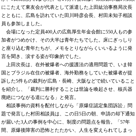
にこたえて東友会が代表として派遣した上田紘治事務局次長
とともに、広島を訪れていた田川時彦会長、村田未知子相談
員も参加しました。
会場になった定員400人の広島厚生年金会館に550人もの参
加者がつめかけ、その大半は青年たちでした。床にぎっしり
と座り込む青年たちが、メモをとりながらくいいるように発
言を聞き、涙する姿が印象的でした。
上田次長は、在外被爆者への援護法の適用問題で、いま韓
国とブラジル在住の被爆者、海外勤務をしていた被爆者が提
訴した5件もの裁判が広島・長崎、大阪などで続いていること
を紹介し、「裁判に勝利することは世論を喚起させ、核兵器
廃絶につながる道になる」と発言。
相談事例の資料を配付しながら「原爆症認定集団訴訟」問
題で発言した村田相談員は、この日5日の朝、申請の却下通知
が届いた3人の事例を中心に、制度の問題点を報告。「57年
間、原爆後障害の恐怖とたたかい、人生を変えられてしまっ