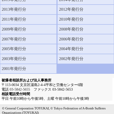
2013年発行分
2012年発行分
2011年発行分
2010年発行分
2009年発行分
2008年発行分
2007年発行分
2006年発行分
2005年発行分
2004年発行分
2003年発行分
2002年発行分
2001年発行分
被爆者相談所および法人事務所
〒113-0034 文京区湯島2-4-4平和と労働センター6階
電話
03-5842-5655
ファックス 03-5842-5653
相談電話受付時間
平日 午前10時から午後5時、土曜 午前10時から午後3時
メインメニューへ
サブメニューへ
現在地ナビ（パンくずリスト）へ
本文の冒頭へ
ページの先頭へ
© General Corporation TOYUKAI, © Tokyo Federation of A-Bomb Sufferes
Organizations (TOYUKAI)