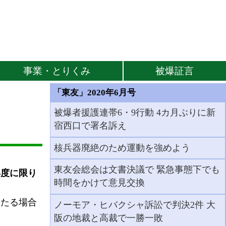
事業・とりくみ
被爆証言
「東友」2020年6月号
被爆者援護連帯6・9行動 4カ月ぶりに新
宿西口で署名訴え
核兵器廃絶のため運動を強めよう
東友会総会は文書決議で 緊急事態下でも
0年度に限り
時間をかけて意見交換
たる場合
ノーモア・ヒバクシャ訴訟で判決2件 大
阪の地裁と高裁で一勝一敗