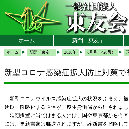
本文へ
メインメニューへ
サブメニューへ
現在地ナビ（パンくずリスト）へ
ホーム
新聞「東友」
ホーム
新聞「東友」
2020年
6月号（428号）
新型コロナ感染症拡大防止対策で
新型コロナウイルス感染症拡大の状況をふまえ、被
延期・簡略化する通達が、厚生労働省から出されまし
延期措置に当てはまる人には、国や東京都から今回
には、更新書類は郵送されますが、診断書を省略して