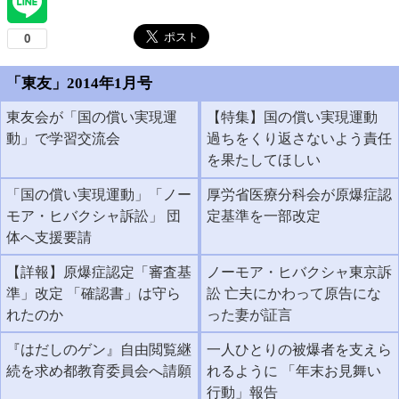
「東友」2014年1月号
東友会が「国の償い実現運
【特集】国の償い実現運動
動」で学習交流会
過ちをくり返さないよう責任
を果たしてほしい
「国の償い実現運動」「ノー
厚労省医療分科会が原爆症認
モア・ヒバクシャ訴訟」 団
定基準を一部改定
体へ支援要請
【詳報】原爆症認定「審査基
ノーモア・ヒバクシャ東京訴
準」改定 「確認書」は守ら
訟 亡夫にかわって原告にな
れたのか
った妻が証言
『はだしのゲン』自由閲覧継
一人ひとりの被爆者を支えら
続を求め都教育委員会へ請願
れるように 「年末お見舞い
行動」報告