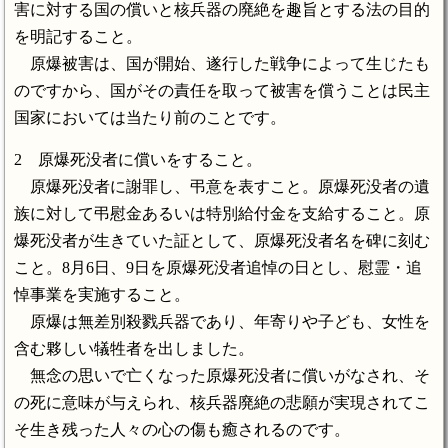
害に対する国の償いと核兵器の廃絶を趣旨とする法の目的
を明記すること。
原爆被害は、国が開始、遂行した戦争によって生じたも
のですから、国がその責任を取って被害を償うことは民主
国家においては当たり前のことです。
2 原爆死没者に償いをすること。
原爆死没者に謝罪し、弔意を表すこと。原爆死没者の遺
族に対して弔慰金あるいは特別給付金を支給すること。原
爆死没者が生きていた証として、原爆死没者名を碑に刻む
こと。8月6日、9日を原爆死没者追悼の日とし、慰霊・追
悼事業を実施すること。
原爆は無差別殺戮兵器であり、年寄りや子ども、女性を
含む夥しい犠牲者を出しました。
無念の思いで亡くなった原爆死没者に償いがなされ、そ
の死に意味が与えられ、核兵器廃絶の悲願が実現されてこ
そ生き残った人々の心の傷も癒されるのです。