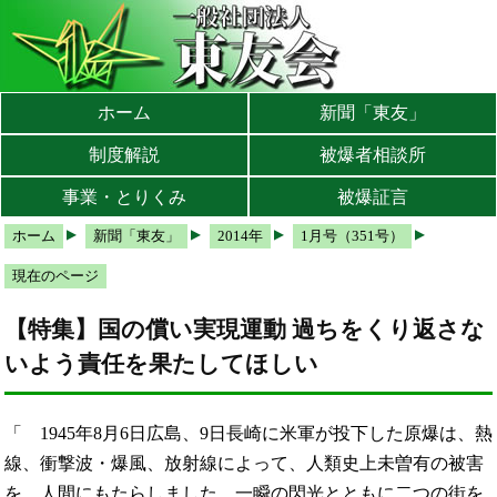
本文へ
メインメニューへ
サブメニューへ
現在地ナビ（パンくずリスト）へ
ホーム
新聞「東友」
制度解説
被爆者相談所
事業・とりくみ
被爆証言
ホーム
新聞「東友」
2014年
1月号（351号）
現在のページ
【特集】国の償い実現運動 過ちをくり返さな
いよう責任を果たしてほしい
1945年8月6日広島、9日長崎に米軍が投下した原爆は、熱
線、衝撃波・爆風、放射線によって、人類史上未曽有の被害
を、人間にもたらしました。一瞬の閃光とともに二つの街を