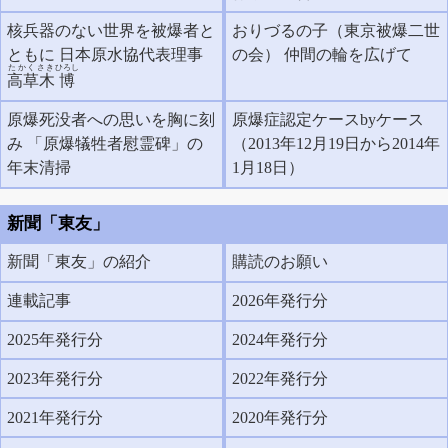
核兵器のない世界を被爆者と
おりづるの子（東京被爆二世
ともに 日本原水協代表理事
の会） 仲間の輪を広げて
たかくさき
ひろし
高草木
博
原爆死没者への思いを胸に刻
原爆症認定ケースbyケース
み 「原爆犠牲者慰霊碑」の
（2013年12月19日から2014年
年末清掃
1月18日）
新聞「東友」
新聞「東友」の紹介
購読のお願い
連載記事
2026年発行分
2025年発行分
2024年発行分
2023年発行分
2022年発行分
2021年発行分
2020年発行分