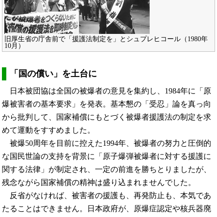
旧厚生省の庁舎前で「援護法制定を」とシュプレヒコール（1980年
10月）
「国の償い」を土台に
日本被団協は全国の被爆者の意見を集約し、1984年に「原
爆被害者の基本要求」を発表。基本懇の「受忍」論を真っ向
から批判して、国家補償にもとづく被爆者援護法の制定を求
めて運動をすすめました。
被爆50周年を目前に控えた1994年、被爆者の努力と圧倒的
な国民世論の支持を背景に「原子爆弾被爆者に対する援護に
関する法律」が制定され、一定の前進を勝ちとりましたが、
残念ながら国家補償の精神は盛り込まれませんでした。
反省がなければ、被害者の援護も、再発防止も、本気であ
たることはできません。日本政府が、原爆症認定や核兵器廃