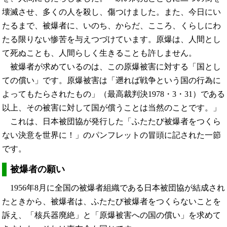
壊滅させ、多くの人を殺し、傷つけました。また、今日にい
たるまで、被爆者に、いのち、からだ、こころ、くらしにわ
たる限りない惨苦を与えつづけています。原爆は、人間とし
て死ぬことも、人間らしく生きることも許しません。
被爆者が求めているのは、この原爆被害に対する「国とし
ての償い」です。原爆被害は「遡れば戦争という国の行為に
よってもたらされたもの」（最高裁判決1978・3・31）である
以上、その被害に対して国が償うことは当然のことです。
これは、日本被団協が発行した「ふたたび被爆者をつくら
ない決意を世界に！」のパンフレットの冒頭に記された一節
です。
被爆者の願い
1956年8月に全国の被爆者組織である日本被団協が結成され
たときから、被爆者は、ふたたび被爆者をつくらないことを
訴え、「核兵器廃絶」と「原爆被害への国の償い」を求めて