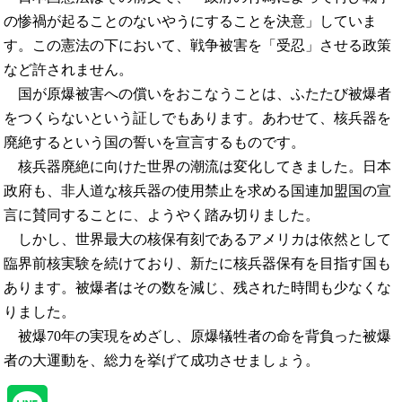
の惨禍が起ることのないやうにすることを決意」していま
す。この憲法の下において、戦争被害を「受忍」させる政策
など許されません。
国が原爆被害への償いをおこなうことは、ふたたび被爆者
をつくらないという証しでもあります。あわせて、核兵器を
廃絶するという国の誓いを宣言するものです。
核兵器廃絶に向けた世界の潮流は変化してきました。日本
政府も、非人道な核兵器の使用禁止を求める国連加盟国の宣
言に賛同することに、ようやく踏み切りました。
しかし、世界最大の核保有刻であるアメリカは依然として
臨界前核実験を続けており、新たに核兵器保有を目指す国も
あります。被爆者はその数を減じ、残された時間も少なくな
りました。
被爆70年の実現をめざし、原爆犠牲者の命を背負った被爆
者の大運動を、総力を挙げて成功させましょう。