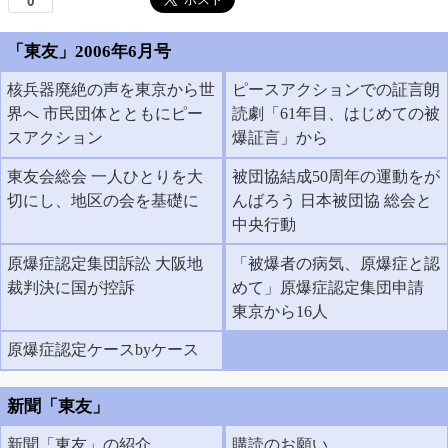
「東友」2006年6月号
核兵器廃絶の声を東京から世
ピースアクションでの証言朗
界へ 市民団体とともにピー
読劇「61年目、はじめての被
スアクション
爆証言」から
東友会総会 一人ひとりを大
被団協結成50周年の運動をが
切にし、地区の会を基礎に
んばろう 日本被団協 総会と
中央行動
原爆症認定集団訴訟 大阪地
「被爆者の病気、原爆症と認
裁判決に国が控訴
めて」原爆症認定集団申請
東京から16人
原爆症認定ケースbyケース
新聞「東友」
新聞「東友」の紹介
購読のお願い