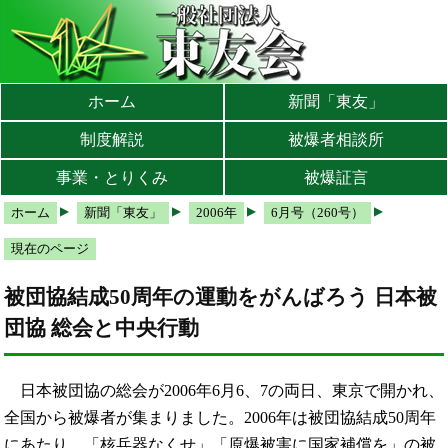
本文へ
メインメニューへ
サブメニューへ
現在地ナビ（パンくずリスト）へ
ホーム
新聞「東友」
制度解説
被爆者相談所
事業・とりくみ
被爆証言
ホーム
新聞「東友」
2006年
6月号（260号）
現在のページ
被団協結成50周年の運動をがんばろう 日本被
団協 総会と中央行動
日本被団協の総会が2006年6月6、7の両日、東京で開かれ、
全国から被爆者が集まりました。2006年は被団協結成50周年
にあたり、「核兵器なくせ」「原爆被害に国家補償を」の被