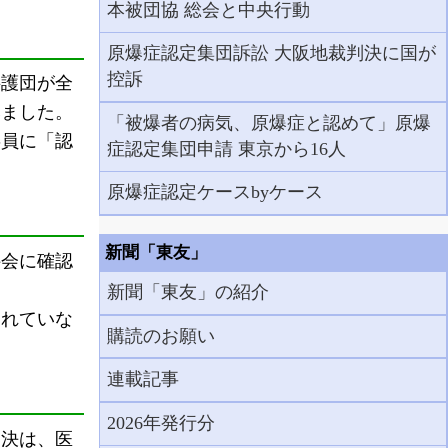
本被団協 総会と中央行動
原爆症認定集団訴訟 大阪地裁判決に国が
控訴
弁護団が全
みました。
「被爆者の病気、原爆症と認めて」原爆
委員に「認
症認定集団申請 東京から16人
原爆症認定ケースbyケース
新聞「東友」
会に確認
新聞「東友」の紹介
れていな
購読のお願い
連載記事
2026年発行分
判決は、医