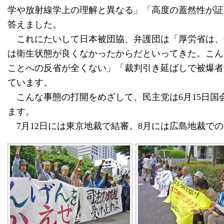
学や放射線学上の理解と異なる」「高度の蓋然性が証
答えました。
これにたいして日本被団協、弁護団は「厚労省は、
は衛生状態が良くなかったからだといってきた。こん
ことへの反省が全くない」「裁判引き延ばしで被爆者
ています。
こんな事態の打開をめざして、民主党は6月15日国
ます。
7月12日には東京地裁で結審。8月には広島地裁で