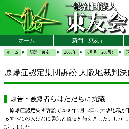
本文へ
メインメニューへ
サブメニューへ
現在地ナビ（パンくずリスト）へ
ホーム
新聞「東友」
ホーム
新聞「東友」
2006年
6月号（260号）
原爆症認定集団訴訟 大阪地裁判
原告・被爆者らはただちに抗議
原爆症認定集団訴訟で2006年5月12日に大阪地裁
るすべての人びとに勇気と確信を与えました。しかし
訴しました。