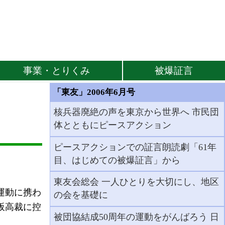
事業・とりくみ
被爆証言
「東友」2006年6月号
核兵器廃絶の声を東京から世界へ 市民団
体とともにピースアクション
ピースアクションでの証言朗読劇「61年
目、はじめての被爆証言」から
東友会総会 一人ひとりを大切にし、地区
運動に携わ
の会を基礎に
阪高裁に控
被団協結成50周年の運動をがんばろう 日