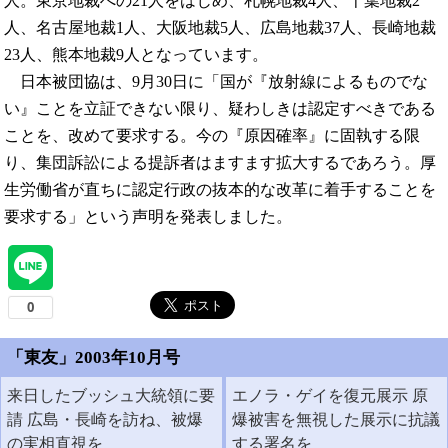
人。東京地裁への21人をはじめ、札幌地裁4人、千葉地裁2
人、名古屋地裁1人、大阪地裁5人、広島地裁37人、長崎地裁
23人、熊本地裁9人となっています。
日本被団協は、9月30日に「国が『放射線によるものでな
い』ことを立証できない限り、疑わしきは認定すべきである
ことを、改めて要求する。今の『原因確率』に固執する限
り、集団訴訟による提訴者はますます拡大するであろう。厚
生労働省が直ちに認定行政の抜本的な改革に着手することを
要求する」という声明を発表しました。
「東友」2003年10月号
来日したブッシュ大統領に要
エノラ・ゲイを復元展示 原
請 広島・長崎を訪ね、被爆
爆被害を無視した展示に抗議
の実相直視を
する署名を