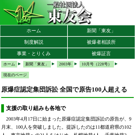
本文へ
メインメニューへ
サブメニューへ
現在地ナビ（パンくずリスト）へ
ホーム
新聞「東友」
制度解説
被爆者相談所
事業・とりくみ
被爆証言
ホーム
新聞「東友」
2003年
10月号（228号）
現在のページ
原爆症認定集団訴訟 全国で原告100人超える
支援の取り組みも各地で
2003年4月17日に始まった原爆症認定集団訴訟の原告が、9
月末、100人を突破しました。提訴したのは11都道府県の102