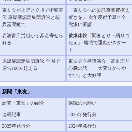
東友会が上野と立川で街頭宣
「東友会への委託事業費据え
伝 原爆症認定集団訴訟と核
置きを」 次年度都予算で全
兵器廃絶で
党派に要請
岩波書店労組から募金寄せら
被爆体験「聞きとり・語りつ
れる
たえ」 地域で運動がスター
ト
原爆症認定集団訴訟 全国で
東友会医療講演会「高血圧と
原告100人超える
心臓の話」 「大変分かりや
すい」と大好評
新聞「東友」
新聞「東友」の紹介
購読のお願い
連載記事
2026年発行分
2025年発行分
2024年発行分