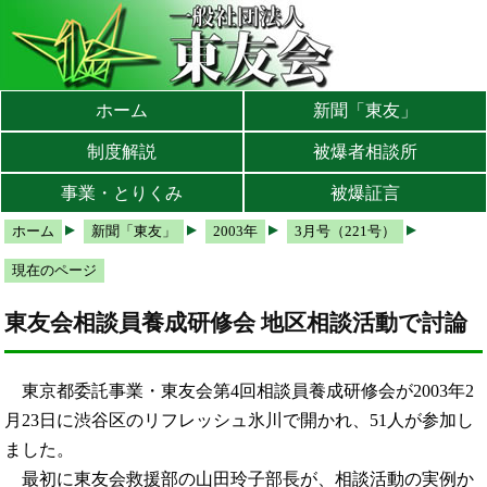
本文へ
メインメニューへ
サブメニューへ
現在地ナビ（パンくずリスト）へ
ホーム
新聞「東友」
制度解説
被爆者相談所
事業・とりくみ
被爆証言
ホーム
新聞「東友」
2003年
3月号（221号）
現在のページ
東友会相談員養成研修会 地区相談活動で討論
東京都委託事業・東友会第4回相談員養成研修会が2003年2
月23日に渋谷区のリフレッシュ氷川で開かれ、51人が参加し
ました。
最初に東友会救援部の山田玲子部長が、相談活動の実例か