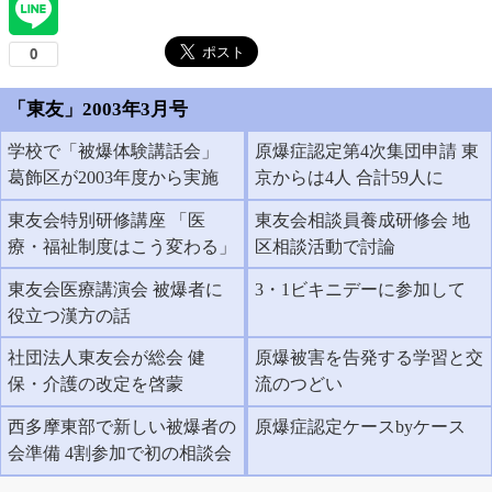
「東友」2003年3月号
学校で「被爆体験講話会」
原爆症認定第4次集団申請 東
葛飾区が2003年度から実施
京からは4人 合計59人に
東友会特別研修講座 「医
東友会相談員養成研修会 地
療・福祉制度はこう変わる」
区相談活動で討論
東友会医療講演会 被爆者に
3・1ビキニデーに参加して
役立つ漢方の話
社団法人東友会が総会 健
原爆被害を告発する学習と交
保・介護の改定を啓蒙
流のつどい
西多摩東部で新しい被爆者の
原爆症認定ケースbyケース
会準備 4割参加で初の相談会