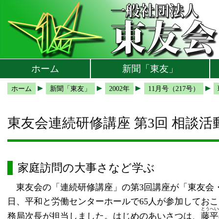
本文へ
メインメニューへ
サブメニューへ
現在地ナビ（パンくずリスト）へ
ホーム
新聞「東友」
ホーム
新聞「東友」
2002年
11月号（217号）
東友会連続研修講座 第3回 相談
家庭訪問の大事さなど学ぶ
東友会の「連続研修講座」の第3回講座が「東友会・地
日、平和と労働センターホールで65人が参加してお
とうへい
務局次長が担当しました。はじめのあいさつは、
藤平