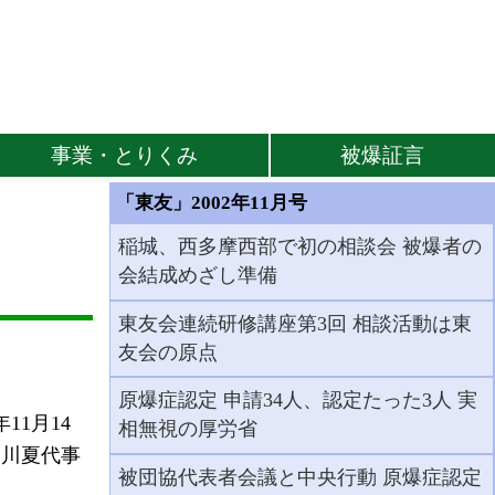
事業・とりくみ
被爆証言
「東友」2002年11月号
稲城、西多摩西部で初の相談会 被爆者の
会結成めざし準備
東友会連続研修講座第3回 相談活動は東
友会の原点
原爆症認定 申請34人、認定たった3人 実
1月14
相無視の厚労省
中川夏代事
被団協代表者会議と中央行動 原爆症認定