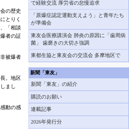
で経験交流 厚労省の怠慢追求
会の歴史
「原爆症認定運動支えよう」と青年たち
動にとりく
が準備会
べ、「相談
東友会医療講演会 肺炎の原因に「歯周病
被爆者の証
菌」 歯磨きの大切さ強調
東都生協と東友会の交流会 多摩地区で
非被爆者
新聞「東友」
長。地区
新聞「東友」の紹介
告しまし
購読のお願い
感動の感
連載記事
2026年発行分