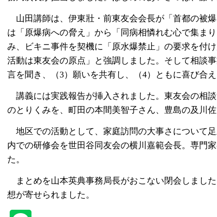
山田講師は、伊東壯・前東友会会長が「首都の被爆
は「原爆病への脅え」から「同病相憐れむ心で集まり
み、ビキニ事件を契機に「原水爆禁止」の要求を付け
活動は東友会の原点」と強調しました。そして相談事
言を聞き、（3）願いを共有し、（4）ともに喜び合
講義には実践報告が挿入されました。東友会の相談
のとりくみを、町田の本間美智子さん、豊島の及川佐
地区での活動として、家庭訪問の大事さについて足
内での研修会を世田谷同友会の横川嘉範会長。専門家
た。
まとめを山本英典事務局長がおこない閉会しました
想が寄せられました。