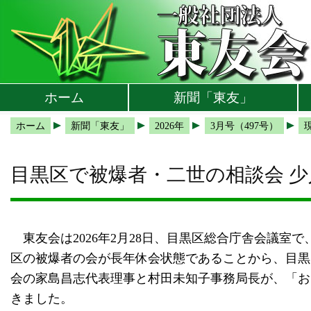
本文へ
メインメニューへ
サブメニューへ
現在地ナビ（パンくずリスト）へ
ホーム
新聞「東友」
ホーム
新聞「東友」
2026年
3月号（497号）
目黒区で被爆者・二世の相談会 
東友会は2026年2月28日、目黒区総合庁舎会議室
区の被爆者の会が長年休会状態であることから、目黒
会の家島昌志代表理事と村田未知子事務局長が、「お
きました。