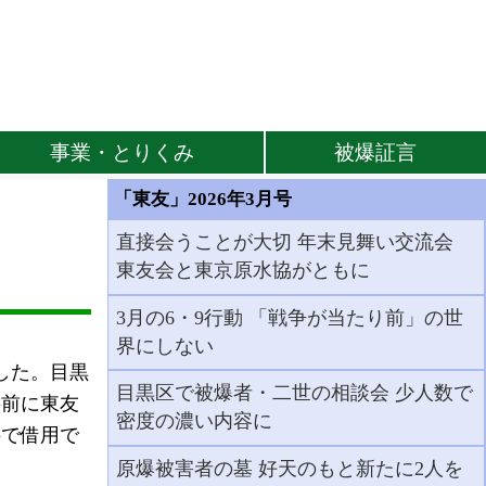
事業・とりくみ
被爆証言
「東友」2026年3月号
直接会うことが大切 年末見舞い交流会
東友会と東京原水協がともに
3月の6・9行動 「戦争が当たり前」の世
界にしない
した。目黒
目黒区で被爆者・二世の相談会 少人数で
事前に東友
密度の濃い内容に
料で借用で
原爆被害者の墓 好天のもと新たに2人を