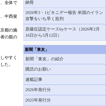
納骨
人、全体で
2026年3・1ビキニデー報告 米国のイラン
、中西俊
攻撃をいち早く批判
原爆症認定ケースbyケース（2026年2月
京都の施
16日から3月12日）
爆者の親の
新聞「東友」
しやすく
新聞「東友」の紹介
ました。
購読のお願い
連載記事
2026年発行分
2025年発行分