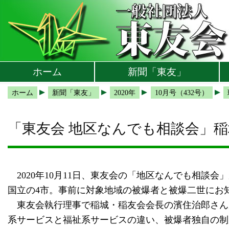
本文へ
メインメニューへ
サブメニューへ
現在地ナビ（パンくずリスト）へ
ホーム
新聞「東友」
ホーム
新聞「東友」
2020年
10月号（432号）
「東友会 地区なんでも相談会」稲
2020年10月11日、東友会の「地区なんでも相談
国立の4市。事前に対象地域の被爆者と被爆二世にお知
東友会執行理事で稲城・稲友会会長の濱住治郎さん
系サービスと福祉系サービスの違い、被爆者独自の制