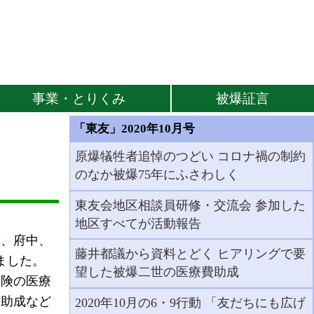
事業・とりくみ
被爆証言
「東友」2020年10月号
原爆犠牲者追悼のつどい コロナ禍の制約
のなか被爆75年にふさわしく
東友会地区相談員研修・交流会 参加した
地区すべてが活動報告
摩、府中、
藤井都議から資料とどく ヒアリングで要
ました。
望した被爆二世の医療費助成
険の医療
費助成など
2020年10月の6・9行動 「友だちにも広げ