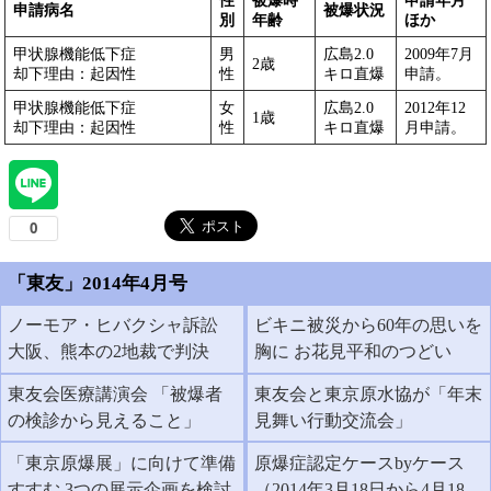
申請病名
被爆状況
別
年齢
ほか
甲状腺機能低下症
男
広島2.0
2009年7月
2歳
却下理由：起因性
性
キロ直爆
申請。
甲状腺機能低下症
女
広島2.0
2012年12
1歳
却下理由：起因性
性
キロ直爆
月申請。
「東友」2014年4月号
ノーモア・ヒバクシャ訴訟
ビキニ被災から60年の思いを
大阪、熊本の2地裁で判決
胸に お花見平和のつどい
東友会医療講演会 「被爆者
東友会と東京原水協が「年末
の検診から見えること」
見舞い行動交流会」
「東京原爆展」に向けて準備
原爆症認定ケースbyケース
すすむ 3つの展示企画を検討
（2014年3月18日から4月18