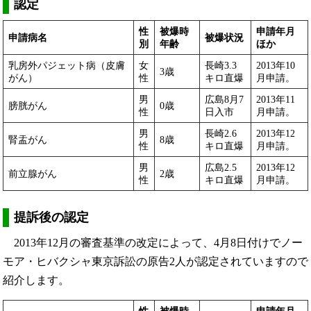
認定
性
被爆時
申請年月
申請病名
被爆状況
別
年齢
ほか
乳房外パジェット病（皮膚
女
長崎3.3
2013年10
3歳
がん）
性
キロ直爆
月申請。
男
広島8月7
2013年11
膀胱がん
0歳
性
日入市
月申請。
男
長崎2.6
2013年12
腎盂がん
8歳
性
キロ直爆
月申請。
男
広島2.5
2013年12
前立腺がん
2歳
性
キロ直爆
月申請。
提訴後の認定
2013年12月の審査基準の改定によって、4月8日付けでノー
モア・ヒバクシャ東京訴訟の原告2人が認定されていますので
紹介します。
性
被爆時
申請年月