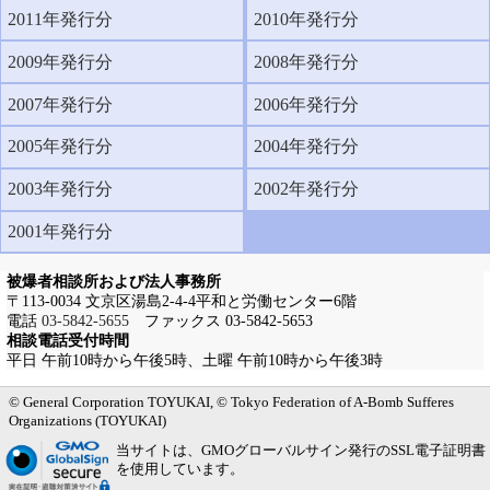
2011年発行分
2010年発行分
2009年発行分
2008年発行分
2007年発行分
2006年発行分
2005年発行分
2004年発行分
2003年発行分
2002年発行分
2001年発行分
被爆者相談所および法人事務所
〒113-0034 文京区湯島2-4-4平和と労働センター6階
電話
03-5842-5655
ファックス 03-5842-5653
相談電話受付時間
平日 午前10時から午後5時、土曜 午前10時から午後3時
メインメニューへ
サブメニューへ
現在地ナビ（パンくずリスト）へ
本文の冒頭へ
ページの先頭へ
© General Corporation TOYUKAI, © Tokyo Federation of A-Bomb Sufferes
Organizations (TOYUKAI)
当サイトは、GMOグローバルサイン発行のSSL電子証明書
を使用しています。