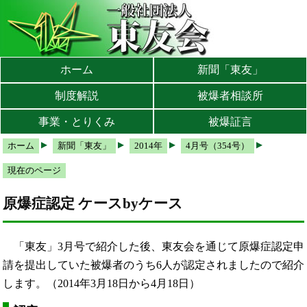
本文へ
メインメニューへ
サブメニューへ
現在地ナビ（パンくずリスト）へ
ホーム
新聞「東友」
制度解説
被爆者相談所
事業・とりくみ
被爆証言
ホーム
新聞「東友」
2014年
4月号（354号）
現在のページ
原爆症認定 ケースbyケース
「東友」3月号で紹介した後、東友会を通じて原爆症認定申
請を提出していた被爆者のうち6人が認定されましたので紹介
します。（2014年3月18日から4月18日）