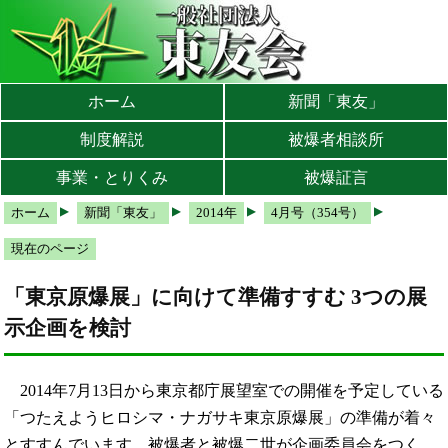
本文へ
メインメニューへ
サブメニューへ
現在地ナビ（パンくずリスト）へ
ホーム
新聞「東友」
制度解説
被爆者相談所
事業・とりくみ
被爆証言
ホーム
新聞「東友」
2014年
4月号（354号）
現在のページ
「東京原爆展」に向けて準備すすむ 3つの展
示企画を検討
2014年7月13日から東京都庁展望室での開催を予定している
「つたえようヒロシマ・ナガサキ東京原爆展」の準備が着々
とすすんでいます。被爆者と被爆二世が企画委員会をつく