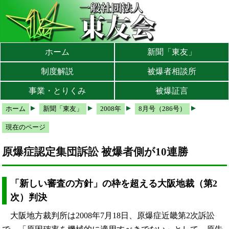
本文へ
メインメニューへ
サブメニューへ
現在地ナビ（パンくずリスト）へ
ホーム
新聞「東友」
制度解説
被爆者相談所
事業・とりくみ
被爆証言
ホーム
新聞「東友」
2008年
8月号（286号）
現在のページ
原爆症認定集団訴訟 被爆者側が10連勝
「新しい審査の方針」の枠を超える大阪地裁（第2
次）判決
大阪地方裁判所は2008年7月18日、原爆症近畿第2次訴訟