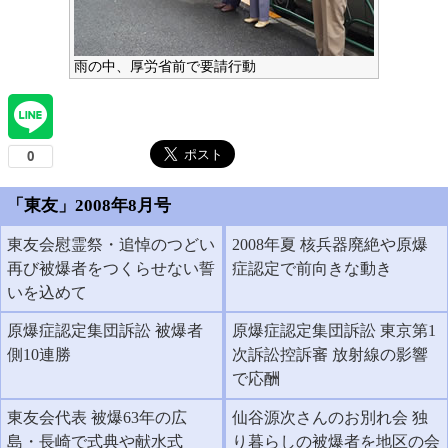
雨の中、厚労省前で要請行動
「東友」2008年8月号
東友会慰霊祭・追悼のつどい
2008年夏 核兵器廃絶や原爆
再び被爆者をつくらせない誓
症認定で前向きな動き
いを込めて
原爆症認定集団訴訟 被爆者
原爆症認定集団訴訟 東京第1
側10連勝
次訴訟控訴審 放射線の影響
で応酬
東友会代表 被爆63年の広
仙谷源次さんのお別れ会 独
島・長崎で式典や献水式
り暮らしの被爆者を地区の会