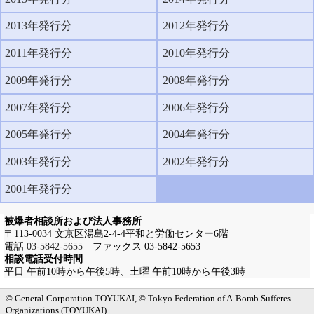
2013年発行分
2012年発行分
2011年発行分
2010年発行分
2009年発行分
2008年発行分
2007年発行分
2006年発行分
2005年発行分
2004年発行分
2003年発行分
2002年発行分
2001年発行分
被爆者相談所および法人事務所
〒113-0034 文京区湯島2-4-4平和と労働センター6階
電話
03-5842-5655
ファックス 03-5842-5653
相談電話受付時間
平日 午前10時から午後5時、土曜 午前10時から午後3時
メインメニューへ
サブメニューへ
現在地ナビ（パンくずリスト）へ
本文の冒頭へ
ページの先頭へ
© General Corporation TOYUKAI, © Tokyo Federation of A-Bomb Sufferes
Organizations (TOYUKAI)