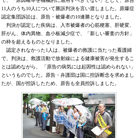
で、「原因確率を機械的に適用すべきでない」として、原告
11人のうち10人について勝訴判決を言い渡しました。原爆症
認定集団訴訟は、原告・被爆者の10連勝となりました。
判決が認定した疾病は、入市被爆者の心筋梗塞、肝硬変、
肝がん、体内異物、血小板減少症で、「新しい審査の方針」
の枠を超えるものとなりました。
認定されなかった1人は、被爆者の救護に当たった看護婦
で、判決は、救護活動で放射線による健康被害が発生するこ
とは認めながら、 「原告の病気には起因性は認められない」
というものでした。原告・弁護団は国に控訴断念を求めまし
たが、国が控訴したため、原告も全員控訴しました。