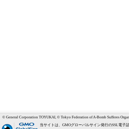
メインメニューへ
サブメニューへ
現在地ナビ（パンくずリスト）へ
本文の冒頭へ
ページの先頭へ
© General Corporation TOYUKAI, © Tokyo Federation of A-Bomb Sufferes Orga
当サイトは、GMOグローバルサイン発行のSSL電子