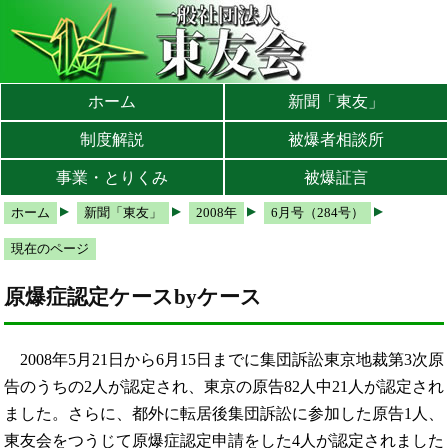
本文へ
メインメニューへ
サブメニューへ
現在地ナビ（パンくずリスト）へ
ホーム
新聞「東友」
制度解説
被爆者相談所
事業・とりくみ
被爆証言
ホーム
新聞「東友」
2008年
6月号（284号）
現在のページ
原爆症認定ケースbyケース
2008年5月21日から6月15日までに集団訴訟東京地裁第3次原
告のうちの2人が認定され、東京の原告82人中21人が認定され
ました。さらに、都外に転居後集団訴訟に参加した原告1人、
東友会をつうじて原爆症認定申請をした4人が認定されました