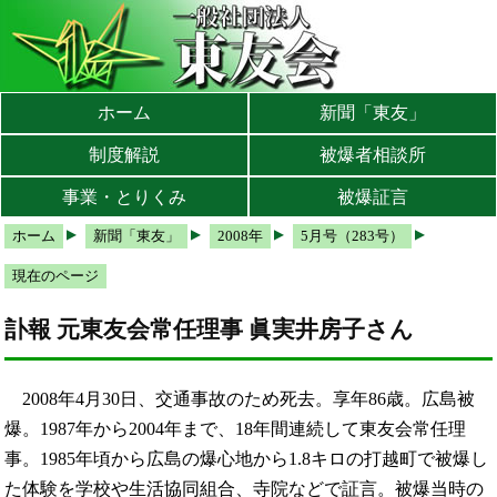
本文へ
メインメニューへ
サブメニューへ
現在地ナビ（パンくずリスト）へ
ホーム
新聞「東友」
制度解説
被爆者相談所
事業・とりくみ
被爆証言
ホーム
新聞「東友」
2008年
5月号（283号）
現在のページ
訃報 元東友会常任理事 眞実井房子さん
2008年4月30日、交通事故のため死去。享年86歳。広島被
爆。1987年から2004年まで、18年間連続して東友会常任理
事。1985年頃から広島の爆心地から1.8キロの打越町で被爆し
た体験を学校や生活協同組合、寺院などで証言。被爆当時の