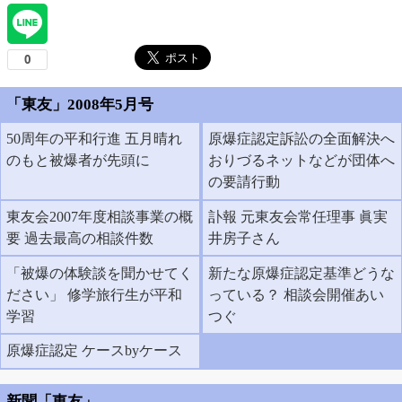
「東友」2008年5月号
50周年の平和行進 五月晴れ
原爆症認定訴訟の全面解決へ
のもと被爆者が先頭に
おりづるネットなどが団体へ
の要請行動
東友会2007年度相談事業の概
訃報 元東友会常任理事 眞実
要 過去最高の相談件数
井房子さん
「被爆の体験談を聞かせてく
新たな原爆症認定基準どうな
ださい」 修学旅行生が平和
っている？ 相談会開催あい
学習
つぐ
原爆症認定 ケースbyケース
新聞「東友」