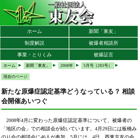
本文へ
メインメニューへ
サブメニューへ
現在地ナビ（パンくずリスト）へ
ホーム
新聞「東友」
制度解説
被爆者相談所
事業・とりくみ
被爆証言
ホーム
新聞「東友」
2008年
5月号（283号）
現在のページ
新たな原爆症認定基準どうなっている？ 相談
会開催あいつぐ
2008年4月に変わった原爆症認定基準について、被爆者の
「地区の会」での相談会が続いています。4月29日には板橋み
のり会の相談会に46人が参加。5月には、4日、西東京友の会