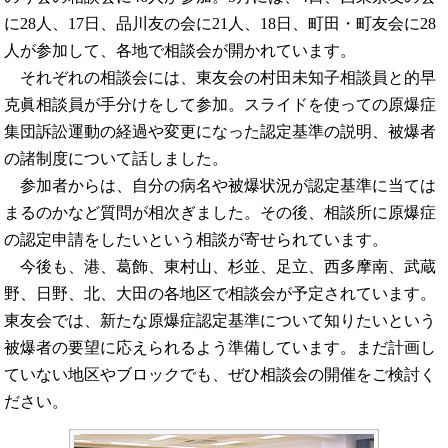
に28人、17日、品川友の会に21人、18日、町田・町友会に28
人が参加して、各地で相談会が開かれています。
それぞれの相談会には、東友会の村田未知子相談員と的早
克眞相談員が手分けをして参加。スライドを使っての原爆症
集団訴訟運動の経過や変更になった認定基準の説明、被爆者
の諸制度について話しました。
参加者からは、自分の病名や被爆状況が認定基準に当ては
まるのかなど質問が相次ぎました。その後、相談所に原爆症
の認定申請をしたいという相談が寄せられています。
今後も、港、葛飾、東村山、杉並、足立、西多摩南、武蔵
野、日野、北、大田の各地区で相談会が予定されています。
東友会では、新たな原爆症認定基準について知りたいという
被爆者の要望に応えられるよう準備しています。まだ計画し
ていない地区やブロックでも、ぜひ相談会の開催をご検討く
ださい。