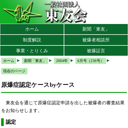
本文へ
メインメニューへ
サブメニューへ
現在地ナビ（パンくずリスト）へ
ホーム
新聞「東友」
制度解説
被爆者相談所
事業・とりくみ
被爆証言
ホーム
新聞「東友」
2004年
6月号（236号）
現在のページ
原爆症認定ケースbyケース
東友会を通じて原爆症認定申請を出した被爆者の審査結果
をお知らせします。
認定