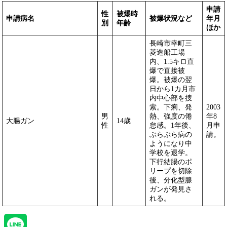
申請
性
被爆時
申請病名
被爆状況など
年月
別
年齢
ほか
長崎市幸町三
菱造船工場
内、1.5キロ直
爆で直接被
爆。被爆の翌
日から1カ月市
内中心部を捜
索。下痢、発
2003
男
熱、強度の倦
年8
大腸ガン
14歳
性
怠感。1年後、
月申
ぶらぶら病の
請。
ようになり中
学校を退学。
下行結腸のポ
リープを切除
後、分化型腺
ガンが発見さ
れる。