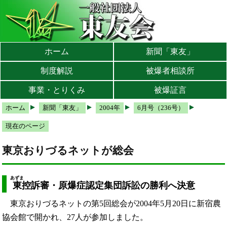
本文へ
メインメニューへ
サブメニューへ
現在地ナビ（パンくずリスト）へ
ホーム
新聞「東友」
制度解説
被爆者相談所
事業・とりくみ
被爆証言
ホーム
新聞「東友」
2004年
6月号（236号）
現在のページ
東京おりづるネットが総会
あずま
東
控訴審・原爆症認定集団訴訟の勝利へ決意
東京おりづるネットの第5回総会が2004年5月20日に新宿農
協会館で開かれ、27人が参加しました。