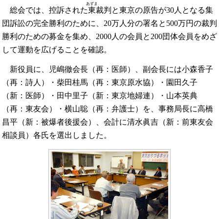
あずま
総会では、控訴された
東
裁判と東京の原告が30人となる集
団訴訟の完全勝利のために、20万人分の署名と500万円の裁判
勝利のための募金を集め、2000人の会員と200団体会員をめざ
して運動を広げることを確認。
新役員に、児嶋徹会長（再：医師）、副会長には小森香子
（再：詩人）・柴田桂馬（再：東京原水協）・園田久子
（新：医師）・田中里子（新：東京地婦連）・山本英典
（再：東友会）・横山聡（再：弁護士）を、事務局長に高橋
昌平（新：被爆者後援会）、会計に清水眞吉（新：前東友会
相談員）各氏を選出しました。