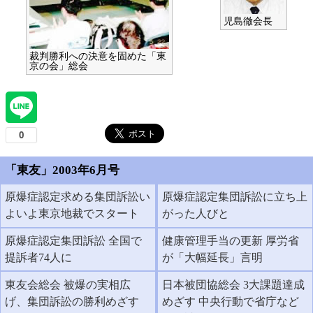
児島徹会長
裁判勝利への決意を固めた「東
京の会」総会
「東友」2003年6月号
原爆症認定求める集団訴訟い
原爆症認定集団訴訟に立ち上
よいよ東京地裁でスタート
がった人びと
原爆症認定集団訴訟 全国で
健康管理手当の更新 厚労省
提訴者74人に
が「大幅延長」言明
東友会総会 被爆の実相広
日本被団協総会 3大課題達成
げ、集団訴訟の勝利めざす
めざす 中央行動で省庁など