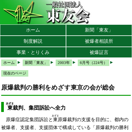
本文へ
メインメニューへ
サブメニューへ
現在地ナビ（パンくずリスト）へ
ホーム
新聞「東友」
制度解説
被爆者相談所
事業・とりくみ
被爆証言
ホーム
新聞「東友」
2003年
6月号（224号）
現在のページ
原爆裁判の勝利をめざす東京の会が総会
あずま
東
裁判、集団訴訟へ全力
あずま
原爆症認定集団訴訟と
東
原爆裁判の支援を目的に、都内の
被爆者、支援者、支援団体で構成している「原爆裁判の勝利