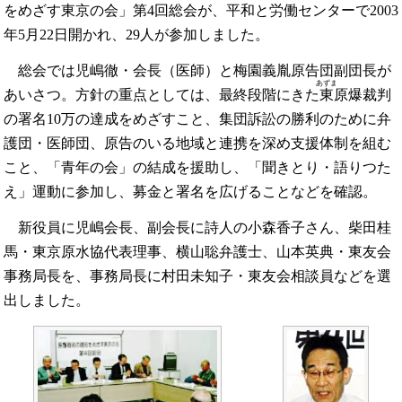
をめざす東京の会」第4回総会が、平和と労働センターで2003
年5月22日開かれ、29人が参加しました。
総会では児嶋徹・会長（医師）と梅園義胤原告団副団長が
あずま
あいさつ。方針の重点としては、最終段階にきた
東
原爆裁判
の署名10万の達成をめざすこと、集団訴訟の勝利のために弁
護団・医師団、原告のいる地域と連携を深め支援体制を組む
こと、「青年の会」の結成を援助し、「聞きとり・語りつた
え」運動に参加し、募金と署名を広げることなどを確認。
新役員に児嶋会長、副会長に詩人の小森香子さん、柴田桂
馬・東京原水協代表理事、横山聡弁護士、山本英典・東友会
事務局長を、事務局長に村田未知子・東友会相談員などを選
出しました。