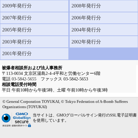
2009年発行分
2008年発行分
2007年発行分
2006年発行分
2005年発行分
2004年発行分
2003年発行分
2002年発行分
2001年発行分
被爆者相談所および法人事務所
〒113-0034 文京区湯島2-4-4平和と労働センター6階
電話
03-5842-5655
ファックス 03-5842-5653
相談電話受付時間
平日 午前10時から午後5時、土曜 午前10時から午後3時
メインメニューへ
サブメニューへ
現在地ナビ（パンくずリスト）へ
本文の冒頭へ
ページの先頭へ
© General Corporation TOYUKAI, © Tokyo Federation of A-Bomb Sufferes
Organizations (TOYUKAI)
当サイトは、GMOグローバルサイン発行のSSL電子証明書
を使用しています。