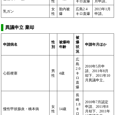
性
キロ直爆
月申請。
女
胎内被
広島2.4
2013年1月
乳ガン
性
爆
キロ直爆
申請。
異議申立 棄却
被
性
被爆時
爆
申請病名
申請年月ほか
別
年齢
状
況
広
島
2010年5月申
2.0
男
請、2011年8月
心筋梗塞
4歳
キ
性
却下、2011年10
ロ
月異議申立。
直
爆
長
崎
2010年7月認定
1.8
女
申請、2011年8
慢性甲状腺炎・橋本病
14歳
キ
性
月却下、2011年
ロ