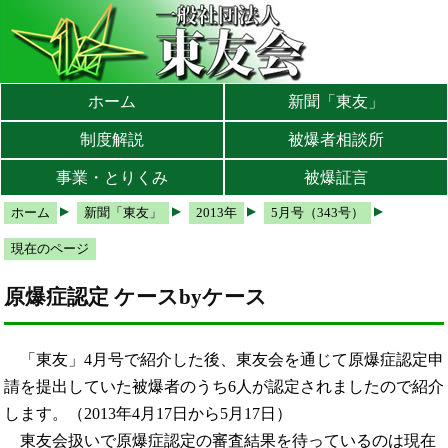
本文へ
メインメニューへ
サブメニューへ
現在地ナビ（パンくずリスト）へ
ホーム
新聞「東友」
制度解説
被爆者相談所
事業・とりくみ
被爆証言
ホーム
新聞「東友」
2013年
5月号（343号）
現在のページ
原爆症認定 ケースbyケース
「東友」4月号で紹介した後、東友会を通じて原爆症認定申
請を提出していた被爆者のうち6人が認定されましたので紹介
します。（2013年4月17日から5月17日）
東友会扱いで原爆症認定の審査結果を待っているのは現在