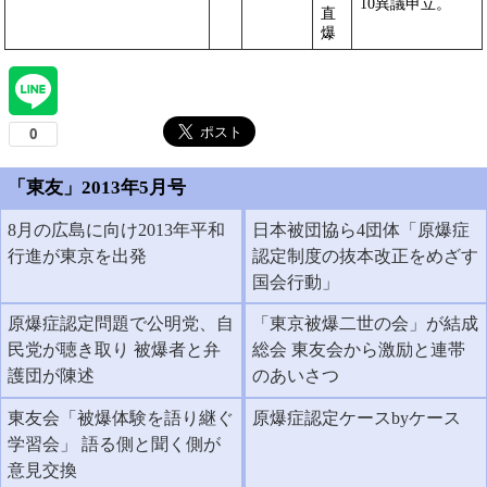
10異議申立。
直
爆
「東友」2013年5月号
8月の広島に向け2013年平和
日本被団協ら4団体「原爆症
行進が東京を出発
認定制度の抜本改正をめざす
国会行動」
原爆症認定問題で公明党、自
「東京被爆二世の会」が結成
民党が聴き取り 被爆者と弁
総会 東友会から激励と連帯
護団が陳述
のあいさつ
東友会「被爆体験を語り継ぐ
原爆症認定ケースbyケース
学習会」 語る側と聞く側が
意見交換