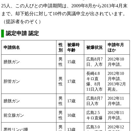
25人、この人びとの申請期間は、2009年8月から2013年4月末
まで。却下処分に対して10件の異議申立が出されています。
（提訴者をのぞく）
認定申請 認定
性
被爆時
申請年月
申請病名
被爆状況
別
年齢
ほか
男
広島8月7
2012年10
膀胱ガン
15歳
性
日、入市
月申請。
長崎4.8
2012年10
男
キロ直
月申請、
胆管ガン
17歳
性
爆、8月
2013年2月
11日入市
死去。
男
広島8月7
2012年11
膀胱ガン
17歳
性
日入市
月申請。
男
広島2.5
2012年11
前立腺ガン
10歳
性
キロ直爆
月申請。
男
広島3.0
2012年12
悪性リンパ腫
13歳