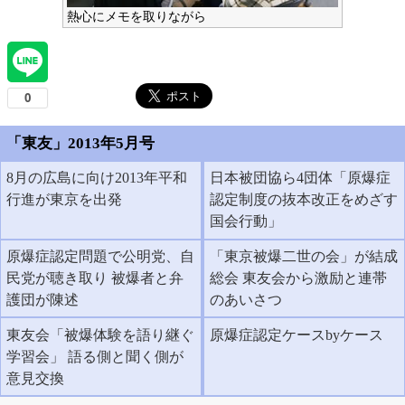
熱心にメモを取りながら
「東友」2013年5月号
8月の広島に向け2013年平和
日本被団協ら4団体「原爆症
行進が東京を出発
認定制度の抜本改正をめざす
国会行動」
原爆症認定問題で公明党、自
「東京被爆二世の会」が結成
民党が聴き取り 被爆者と弁
総会 東友会から激励と連帯
護団が陳述
のあいさつ
東友会「被爆体験を語り継ぐ
原爆症認定ケースbyケース
学習会」 語る側と聞く側が
意見交換