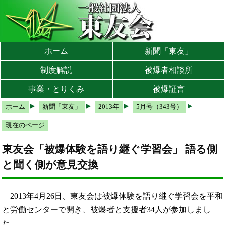
本文へ
メインメニューへ
サブメニューへ
現在地ナビ（パンくずリスト）へ
ホーム
新聞「東友」
制度解説
被爆者相談所
事業・とりくみ
被爆証言
ホーム
新聞「東友」
2013年
5月号（343号）
現在のページ
東友会「被爆体験を語り継ぐ学習会」 語る側
と聞く側が意見交換
2013年4月26日、東友会は被爆体験を語り継ぐ学習会を平和
と労働センターで開き、被爆者と支援者34人が参加しまし
た。