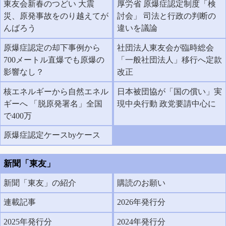
東友会新春のつどい 大震
厚労省 原爆症認定制度「検
災、原発事故をのり越えてが
討会」 司法と行政の判断の
んばろう
違いを議論
原爆症認定の却下事例から
社団法人東友会が臨時総会
700メートル直爆でも原爆の
「一般社団法人」移行へ定款
影響なし？
改正
核エネルギーから自然エネル
日本被団協が「国の償い」実
ギーへ 「脱原発署名」全国
現中央行動 政党要請中心に
で400万
原爆症認定ケースbyケース
新聞「東友」
新聞「東友」の紹介
購読のお願い
連載記事
2026年発行分
2025年発行分
2024年発行分