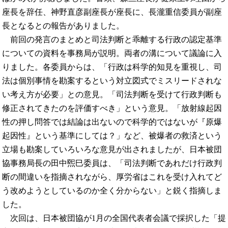
座長を辞任、神野直彦副座長が座長に、長瀧重信委員が副座
長となるとの報告がありました。
前回の発言のまとめと司法判断と乖離する行政の認定基準
についての資料を事務局が説明。両者の溝について議論に入
りました。各委員からは、「行政は科学的知見を重視し、司
法は個別事情を勘案するという対立図式でミスリードされな
い考え方が必要」との意見。「司法判断を受けて行政判断も
修正されてきたのを評価すべき」という意見。「放射線起因
性の押し問答では結論は出ないので科学的ではないが『原爆
起因性』という基準にしては？」など、被爆者の救済という
立場も勘案していろいろな意見が出されましたが、日本被団
協事務局長の田中煕巳委員は、「司法判断であれだけ行政判
断の間違いを指摘されながら、厚労省はこれを受け入れてど
う改めようとしているのか全く分からない」と鋭く指摘しま
した。
次回は、日本被団協が1月の全国代表者会議で採択した「提