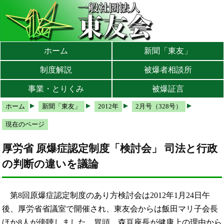
本文へ
メインメニューへ
サブメニューへ
現在地ナビ（パンくずリスト）へ
ホーム
新聞「東友」
制度解説
被爆者相談所
事業・とりくみ
被爆証言
ホーム
新聞「東友」
2012年
2月号（328号）
現在のページ
厚労省 原爆症認定制度「検討会」 司法と行政
の判断の違いを議論
第8回原爆症認定制度のあり方検討会は2012年1月24日午
後、厚労省省議室で開催され、東友会からは飯田マリ子会長
ほか8人が傍聴しました。冒頭、森亘座長が健康上の理由から