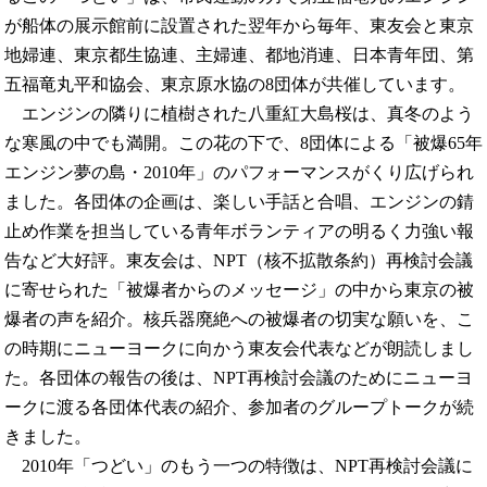
が船体の展示館前に設置された翌年から毎年、東友会と東京
地婦連、東京都生協連、主婦連、都地消連、日本青年団、第
五福竜丸平和協会、東京原水協の8団体が共催しています。
エンジンの隣りに植樹された八重紅大島桜は、真冬のよう
な寒風の中でも満開。この花の下で、8団体による「被爆65年
エンジン夢の島・2010年」のパフォーマンスがくり広げられ
ました。各団体の企画は、楽しい手話と合唱、エンジンの錆
止め作業を担当している青年ボランティアの明るく力強い報
告など大好評。東友会は、NPT（核不拡散条約）再検討会議
に寄せられた「被爆者からのメッセージ」の中から東京の被
爆者の声を紹介。核兵器廃絶への被爆者の切実な願いを、こ
の時期にニューヨークに向かう東友会代表などが朗読しまし
た。各団体の報告の後は、NPT再検討会議のためにニューヨ
ークに渡る各団体代表の紹介、参加者のグループトークが続
きました。
2010年「つどい」のもう一つの特徴は、NPT再検討会議に