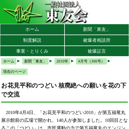
本文へ
メインメニューへ
サブメニューへ
現在地ナビ（パンくずリスト）へ
ホーム
新聞「東友」
制度解説
被爆者相談所
事業・とりくみ
被爆証言
ホーム
新聞「東友」
2010年
4月号（306号）
現在のページ
お花見平和のつどい 核廃絶への願いを花の下
で交流
2010年4月4日、「お花見平和のつどい2010」が第五福竜丸
展示館前の広場で開かれ、140人が参加しました。10回目とな
るこの「つどい」は、市民運動の力で第五福竜丸のエンジン