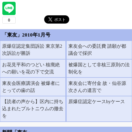
「東友」2010年1月号
原爆症認定集団訴訟 東京第2
東友会への委託費 請願が都
次訴訟が勝訴
議会で採択
お花見平和のつどい 核廃絶
被爆国として非核三原則の法
への願いを花の下で交流
制化を
東友会医療講演会 被爆者に
東友会に寄付金 故・仙谷源
とっての歯の話
次さんの遺言で
【読者の声から】区内に持ち
原爆症認定ケースbyケース
込まれたプルトニウムの撤去
を