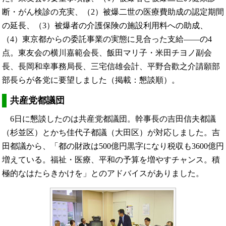
断・がん検診の充実、（2）被爆二世の医療費助成の認定期間
の延長、（3）被爆者の介護保険の施設利用料への助成、
（4）東京都からの委託事業の実態に見合った支給――の4
点。東友会の横川嘉範会長、飯田マリ子・米田チヨノ副会
長、長岡和幸事務局長、三宅信雄会計、平野合歡之介請願部
部長らが各党に要望しました（掲載：懇談順）。
共産党都議団
6日に懇談したのは共産党都議団。幹事長の吉田信夫都議
（杉並区）とかち佳代子都議（大田区）が対応しました。吉
田都議から、「都の財政は500億円黒字になり税収も3600億円
増えている。福祉・医療、平和の予算を増やすチャンス。積
極的なはたらきかけを」とのアドバイスがありました。