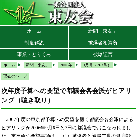
本文へ
メインメニューへ
サブメニューへ
現在地ナビ（パンくずリスト）へ
ホーム
新聞「東友」
制度解説
被爆者相談所
事業・とりくみ
被爆証言
ホーム
新聞「東友」
2006年
9月号（263号）
現在のページ
次年度予算への要望で都議会各会派がヒアリ
ング（聴き取り）
2007年度の東京都予算への要望を聴く都議会各会派による
ヒアリングが2006年9月6日と7日に都議会でおこなわれまし
た。東友会の要望事項は、（1）被爆者と被爆二世の健康診