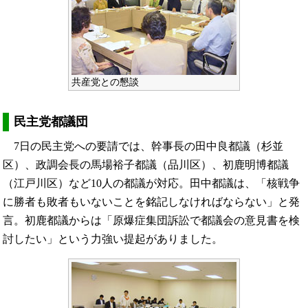
共産党との懇談
民主党都議団
7日の民主党への要請では、幹事長の田中良都議（杉並
区）、政調会長の馬場裕子都議（品川区）、初鹿明博都議
（江戸川区）など10人の都議が対応。田中都議は、「核戦争
に勝者も敗者もいないことを銘記しなければならない」と発
言。初鹿都議からは「原爆症集団訴訟で都議会の意見書を検
討したい」という力強い提起がありました。