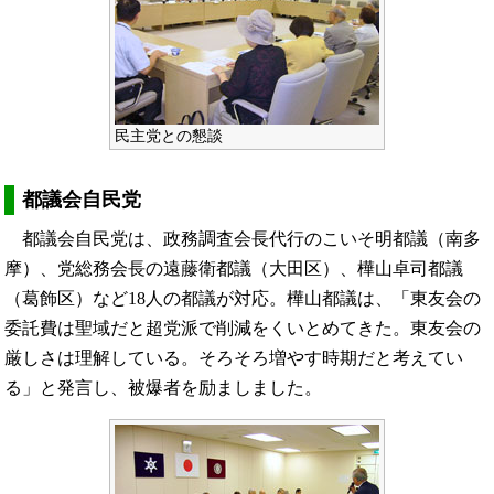
民主党との懇談
都議会自民党
都議会自民党は、政務調査会長代行のこいそ明都議（南多
摩）、党総務会長の遠藤衛都議（大田区）、樺山卓司都議
（葛飾区）など18人の都議が対応。樺山都議は、「東友会の
委託費は聖域だと超党派で削減をくいとめてきた。東友会の
厳しさは理解している。そろそろ増やす時期だと考えてい
る」と発言し、被爆者を励ましました。