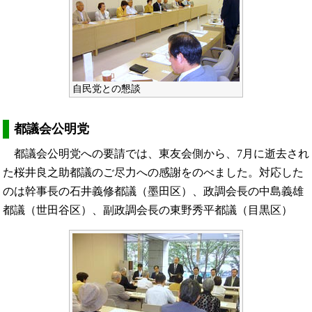
自民党との懇談
都議会公明党
都議会公明党への要請では、東友会側から、7月に逝去され
た桜井良之助都議のご尽力への感謝をのべました。対応した
のは幹事長の石井義修都議（墨田区）、政調会長の中島義雄
都議（世田谷区）、副政調会長の東野秀平都議（目黒区）