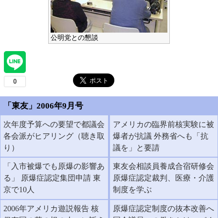
公明党との懇談
「東友」2006年9月号
次年度予算への要望で都議会
アメリカの臨界前核実験に被
各会派がヒアリング（聴き取
爆者が抗議 外務省へも「抗
り）
議を」と要請
「入市被爆でも原爆の影響あ
東友会相談員養成合宿研修会
る」 原爆症認定集団申請 東
原爆症認定裁判、医療・介護
京で10人
制度を学ぶ
2006年アメリカ遊説報告 核
原爆症認定制度の抜本改善へ