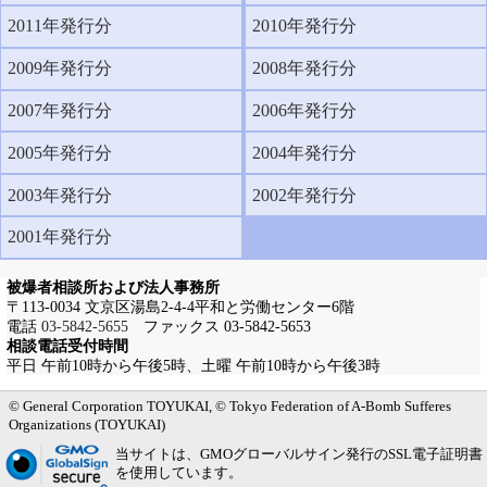
2011年発行分
2010年発行分
2009年発行分
2008年発行分
2007年発行分
2006年発行分
2005年発行分
2004年発行分
2003年発行分
2002年発行分
2001年発行分
被爆者相談所および法人事務所
〒113-0034 文京区湯島2-4-4平和と労働センター6階
電話
03-5842-5655
ファックス 03-5842-5653
相談電話受付時間
平日 午前10時から午後5時、土曜 午前10時から午後3時
メインメニューへ
サブメニューへ
現在地ナビ（パンくずリスト）へ
本文の冒頭へ
ページの先頭へ
© General Corporation TOYUKAI, © Tokyo Federation of A-Bomb Sufferes
Organizations (TOYUKAI)
当サイトは、GMOグローバルサイン発行のSSL電子証明書
を使用しています。