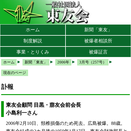
本文へ
メインメニューへ
サブメニューへ
現在地ナビ（パンくずリスト）へ
ホーム
新聞「東友」
制度解説
被爆者相談所
事業・とりくみ
被爆証言
ホーム
新聞「東友」
2006年
3月号（257号）
現在のページ
訃報
東友会顧問 目黒・萠友会前会長
小島利一さん
2006年2月10日、頸椎損傷のため死去。広島被爆。88歳。