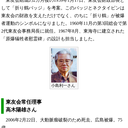
東友会結成の2カ月後の1959年1月17日、東友会財政部長と
して「折り鶴バッジ」を考案。このバッジとネクタイピンは
東友会の財政を支えただけでなく、のちに「折り鶴」が被爆
者運動のシンボルになりました。1960年11月の第3回総会で第
2代東友会事務局長に就任。1967年8月、東海寺に建立された
「原爆犠牲者慰霊碑」の設計も担当しました。
小島利一さん
東友会常任理事
高木陽雄さん
2006年2月22日、大動脈瘤破裂のため死去。広島被爆。75
歳。