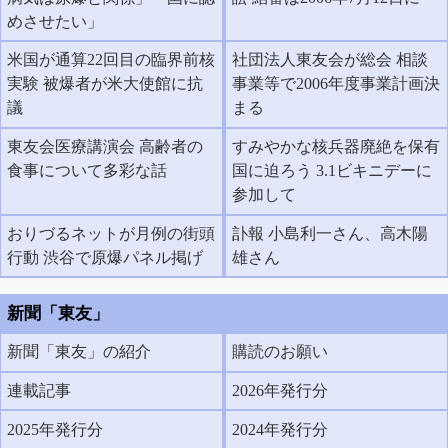
めさせたい」
米国が通算22回目の臨界前核
社団法人東友会が総会 相談
実験 被爆者が米大使館に抗
事業等で2006年度事業計画決
議
まる
東友会医療講演会 高齢者の
すみやかな核兵器廃絶を保有
食事について多彩な話
国に迫ろう 3.1ビキニデーに
参加して
おりづるネットが月例の街頭
訃報 小島利一さん、高木陽
行動 渋谷で原爆パネル掲げ
雄さん
新聞「東友」
新聞「東友」の紹介
購読のお願い
連載記事
2026年発行分
2025年発行分
2024年発行分