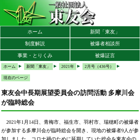
本文へ
メインメニューへ
サブメニューへ
現在地ナビ（パンくずリスト）へ
ホーム
新聞「東友」
制度解説
被爆者相談所
事業・とりくみ
被爆証言
ホーム
新聞「東友」
2021年
2月号（436号）
現在のページ
東友会中長期展望委員会の訪問活動 多摩川会
が臨時総会
2021年1月14日、青梅市、福生市、羽村市、瑞穂町の被爆者
が参加する多摩川会が臨時総会を開き、現地の被爆者9人が参
加しました。コロナ禍のために延期していた総会を東友会の