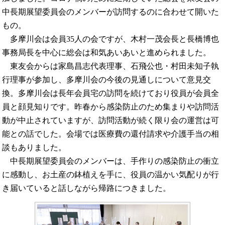
中長期展望委員会のメンバーが訪問するのに合わせて開いた
もの。
多摩川会は会員35人の会ですが、木村一茂会長と長橋博也
事務局長を中心に総会は和気あいあいと進められました。
東友会からは家島昌志代表理事、石飛公也・村田未知子執
行理事が参加し、多摩川会の今後の見通しについて意見交
換。多摩川会は長年会員宅の訪問を続けており役員が会員全
員と顔見知りです。昨春から感染防止のため集まりや訪問活
動が中止されていますが、訪問活動が続く限り会の運営は可
能との話でした。会場では医療費の還付請求や介護手当の相
談もありました。
中長期展望委員会のメンバーは、手作りの感染防止の衝立
に感動し、お土産の鉢植えを手に、役員の温かい気配りが行
き届いていると話しながら帰路につきました。