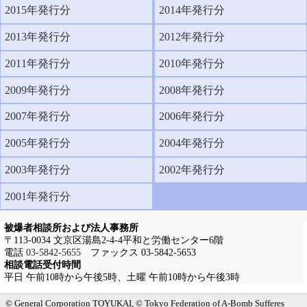
2015年発行分
2014年発行分
2013年発行分
2012年発行分
2011年発行分
2010年発行分
2009年発行分
2008年発行分
2007年発行分
2006年発行分
2005年発行分
2004年発行分
2003年発行分
2002年発行分
2001年発行分
被爆者相談所および法人事務所
〒113-0034 文京区湯島2-4-4平和と労働センター6階
電話
03-5842-5655
ファックス 03-5842-5653
相談電話受付時間
平日 午前10時から午後5時、土曜 午前10時から午後3時
メインメニューへ
サブメニューへ
現在地ナビ（パンくずリスト）へ
本文の冒頭へ
ページの先頭へ
© General Corporation TOYUKAI, © Tokyo Federation of A-Bomb Sufferes