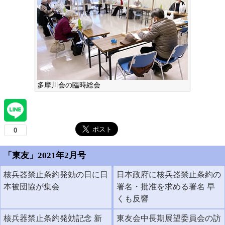
多摩川会の臨時総会
「東友」2021年2月号
核兵器禁止条約発効の日に日
日本政府に核兵器禁止条約の
本被団協が集会
署名・批准を求める署名 早
くも反響
核兵器禁止条約発効記念 新
東友会中長期展望委員会の訪