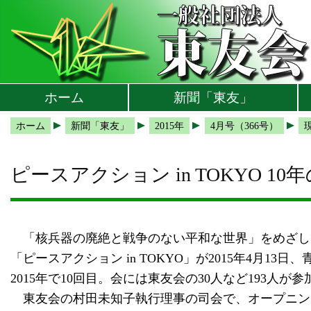
本文へ
メインメニューへ
サブメニューへ
現在地ナビ（パンくずリスト）へ
ホーム
新聞「東友」
ホーム
新聞「東友」
2015年
4月号（366号）
ピースアクション in TOKYO 
「核兵器の廃絶と戦争のない平和な世界」をめざし
「ピースアクション in TOKYO」が2015年4月
2015年で10回目。会には東友会の30人など193人が
東友会の村田未知子執行理事の司会で、オープニン