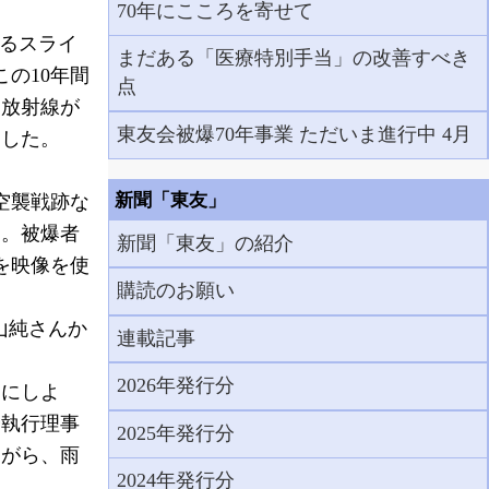
70年にこころを寄せて
するスライ
まだある「医療特別手当」の改善すべき
の10年間
点
ら放射線が
東友会被爆70年事業 ただいま進行中 4月
ました。
新聞「東友」
空襲戦跡な
当。被爆者
新聞「東友」の紹介
を映像を使
購読のお願い
山純さんか
連載記事
2026年発行分
にしよ
会執行理事
2025年発行分
ながら、雨
2024年発行分