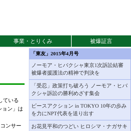
事業・とりくみ
被爆証言
「東友」2015年4月号
ノーモア・ヒバクシャ東京1次訴訟結審
被爆者援護法の精神で判決を
「受忍」政策打ち破ろう ノーモア・ヒバ
クシャ訴訟の勝利めざす集会
している
ピースアクション in TOKYO 10年の歩み
クション」は
を力にNPT代表を送り出す
コンサー
お花見平和のつどい ヒロシマ・ナガサキ