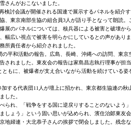
雪さんがおこないました。
T再検討会議が開催される国連で展示するパネルを紹介
協、東京南部生協の組合員3人が語り手となって朗読。こ
爆展のパネルについては、核兵器による被害と破壊か
、幅広い視点で被害を明らかにしているとの声があり
務所責任者から紹介されました。
間の平和活動の報告。広島、長崎、沖縄への訪問、東京
告されました。東友会の報告は家島昌志執行理事が担
態とともに、被爆者が支え合いながら活動を続けている姿
に参加する代表団11人が壇上に招かれ、東京都生協連の秋
ました。
べられ、「戦争をする国に逆戻りすることのないよう」
ましょう」という固い思いが込められ、濱住治郞東友
京地婦連・大北恭子さんの挨拶で閉会しました。残念