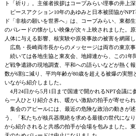
ト「祈り」。主催者挨拶はコープみらい理事の井上深
ピースアクション10年のあゆみと日本被団協がNP
ド「非核の願いを世界へ」は、コープみらい、東都生
のパレードの懐かしい映像が次々上映されました。原
人体に与える影響、核実験や原発事故の被害を網羅し
広島・長崎両市長からのメッセージは両市の東京事
続いては各地生協と東友会、地婦連から、この1年
ど戦争遺跡の現地調査、平和への語らいなどが熱く報
数が6割に減り、平均年齢が80歳を超える被爆の実
いながら紹介しました。
4月24日から5月1日まで国連で開かれるNPT会議
ら一人ひとり紹介され、暖かい激励の拍手が寄せられ
集会のアピールには、最近の危険な政治の動きが述
う、「私たちが核兵器廃絶を求める最後の世代になり
から紹介されると共感の拍手が会場を包みました。東
天のためパレードは中止になりました。