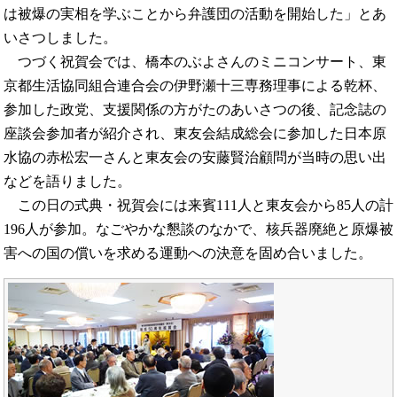
は被爆の実相を学ぶことから弁護団の活動を開始した」とあ
いさつしました。
つづく祝賀会では、橋本のぶよさんのミニコンサート、東
京都生活協同組合連合会の伊野瀬十三専務理事による乾杯、
参加した政党、支援関係の方がたのあいさつの後、記念誌の
座談会参加者が紹介され、東友会結成総会に参加した日本原
水協の赤松宏一さんと東友会の安藤賢治顧問が当時の思い出
などを語りました。
この日の式典・祝賀会には来賓111人と東友会から85人の計
196人が参加。なごやかな懇談のなかで、核兵器廃絶と原爆被
害への国の償いを求める運動への決意を固め合いました。