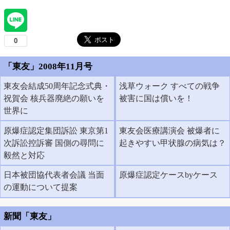
「東友」2008年11月号
東友会結成50周年記念式典・
浅草ウォーク すべての戦争
祝賀会 核兵器廃絶の願いを
被害に国は償いを！
世界に
原爆症認定集団訴訟 東京第1
東友会医療講演会 被爆者に
次訴訟控訴審 国側の尋問に
起きやすい甲状腺の病気は？
毅然と対応
日本被団協代表者会議 当面
原爆症認定ケースbyケース
の運動について提案
新聞「東友」