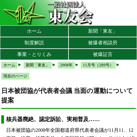
本文へ
メインメニューへ
サブメニューへ
現在地ナビ（パンくずリスト）へ
ホーム
新聞「東友」
制度解説
被爆者相談所
事業・とりくみ
被爆証言
ホーム
新聞「東友」
2008年
11月号（289号）
現在のページ
日本被団協が代表者会議 当面の運動について
提案
核兵器廃絶、認定訴訟、実相普及……
日本被団協の2008年全国都道府県代表者会議が11月11、12