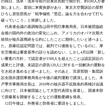
の両日、浅草・浅草寺前の台東区民館で開かれ、約100人が参
加しました。冒頭に来賓挨拶があり、東京大空襲訴訟の星野
ひろし原告団長が「戦争犠牲『受忍』論を力を合わせて打ち
破っていこう」と挨拶しました。
代表者会議の基調報告は田中熙巳事務局長。日本被団協総
会後の国内外の政治の変化にふれ、アメリカのオバマ次期大
統領が核兵器廃絶を公約にしたことに期待したいと述べまし
た。原爆症認定問題では、裁判で12連敗をしているのに、厚
生労働省は審査基準の誤りを認めない、しかし4月以降「新し
い審査の方針」で認定者が1500人を超えたことは認定訴訟の
成果だと評価。未認定の原告120人に対する一括解決の運動を
引き続き進めると述べました。そのあと、宮原哲朗・集団訴
訟全国弁護団事務局長が今後の裁判運動で講演しました。木
戸季市事務局次長は、2010年の核兵器不拡散条約再検討会議
に向けて、日本被団協として大型代表団を派遣し、国連本部
で原爆展を開催することなどの運動要綱を発表。
12日午後は、外務省と防衛省に要請をしました。