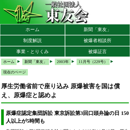
本文へ
メインメニューへ
サブメニューへ
現在地ナビ（パンくずリスト）へ
ホーム
新聞「東友」
制度解説
被爆者相談所
事業・とりくみ
被爆証言
ホーム
新聞「東友」
2003年
11月号（229号）
現在のページ
厚生労働省前で座り込み 原爆被害を国は償
え、原爆症と認めよ
原爆症認定集団訴訟 東京訴訟第3回口頭弁論の日 150
人以上が5時間も