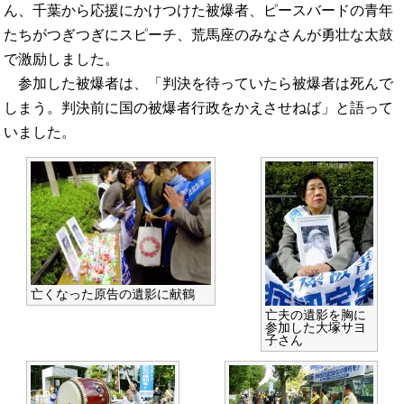
ん、千葉から応援にかけつけた被爆者、ピースバードの青年
たちがつぎつぎにスピーチ、荒馬座のみなさんが勇壮な太鼓
で激励しました。
参加した被爆者は、「判決を待っていたら被爆者は死んで
しまう。判決前に国の被爆者行政をかえさせねば」と語って
いました。
亡くなった原告の遺影に献鶴
亡夫の遺影を胸に
参加した大塚サヨ
子さん