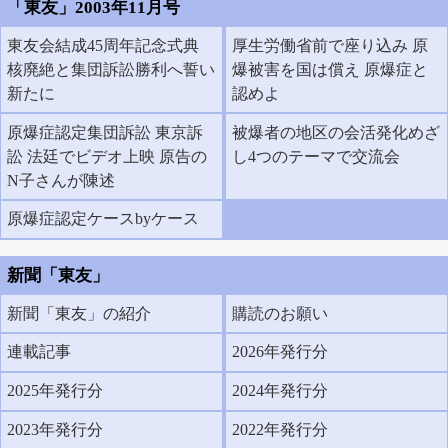
「東友」2003年11月号
東友会結成45周年記念式典
厚生労働省前で座り込み 原
核廃絶と集団訴訟勝利へ誓い
爆被害を国は償え 原爆症と
新たに
認めよ
原爆症認定集団訴訟 東京訴
被爆者の地区の会活発化めざ
訟 法廷でビデオ上映 原告の
し4つのテーマで交流会
N子さんが陳述
原爆症認定ケースbyケース
新聞「東友」
新聞「東友」の紹介
購読のお願い
連載記事
2026年発行分
2025年発行分
2024年発行分
2023年発行分
2022年発行分