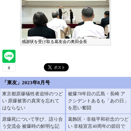
感謝状を受け取る葛友会の奥田会長
「東友」2023年8月号
東京都原爆犠牲者追悼のつど
被爆78年目の広島・長崎 ア
い 原爆被害の真実を忘れて
クシデントあるも「あの日」
はならない
を思い奮闘
原爆死について学び、語り合
葛飾区・非核平和祈念のつど
う交流会 被爆時の鮮明な記
い 非核宣言40周年の節目で