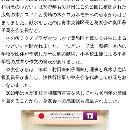
和祈念のつどい」は2023年も8月1日にこの公園に植樹された
広島の木クスノキと長崎の木クロガネモチへの献水からはじ
まりました。献水をしたのは青木克德区長と葛友会の奥田萩
子葛友会会長など。
その後テクノプラザかつしかで葛飾区と葛友会共催による
「つどい」が開かれました。「つどい」では、黙祷、区内の
学校や団体が作成した千羽鶴の献納、小学校生徒による平和
学習の成果や作文の発表がありました。
東友会からは、湊武・村田未知子両執行理事と髙木恭之広
報委員長が参加し、湊執行理事が東友会を代表して献花をお
こないました。
2023年は区が非核平和都市宣言を発してから40周年の節目
を迎えることから、葛友会への感謝状も贈呈されました。