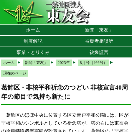
本文へ
メインメニューへ
サブメニューへ
現在地ナビ（パンくずリスト）へ
ホーム
新聞「東友」
制度解説
被爆者相談所
事業・とりくみ
被爆証言
ホーム
新聞「東友」
2023年
8月号（466号）
現在のページ
葛飾区・非核平和祈念のつどい 非核宣言40周
年の節目で気持ち新たに
葛飾区のほぼ中央に位置する区立青戸平和公園には、区が
非核平和のシンボルとしている祈念塔が、塔の右には東友会
の原爆犠牲者慰霊碑が設置されています。葛飾区の「非核平