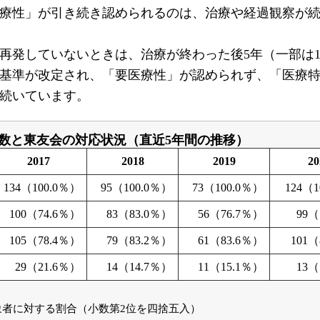
療性」が引き続き認められるのは、治療や経過観察が
発していないときは、治療が終わった後5年（一部は1
から基準が改定され、「要医療性」が認められず、「医療
続いています。
数と東友会の対応状況（直近5年間の推移）
2017
2018
2019
20
134（100.0％）
95（100.0％）
73（100.0％）
124（
100（74.6％）
83（83.0％）
56（76.7％）
99（
105（78.4％）
79（83.2％）
61（83.6％）
101（
29（21.6％）
14（14.7％）
11（15.1％）
13（
者に対する割合（小数第2位を四捨五入）