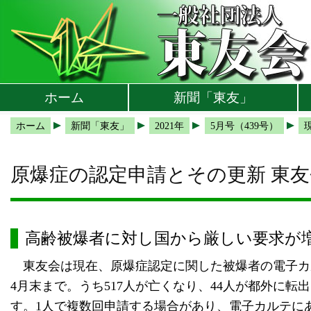
本文へ
メインメニューへ
サブメニューへ
現在地ナビ（パンくずリスト）へ
ホーム
新聞「東友」
ホーム
新聞「東友」
2021年
5月号（439号）
原爆症の認定申請とその更新 東
高齢被爆者に対し国から厳しい要求が
東友会は現在、原爆症認定に関した被爆者の電子カルテを
4月末まで。うち517人が亡くなり、44人が都外に
す。1人で複数回申請する場合があり、電子カルテにあ