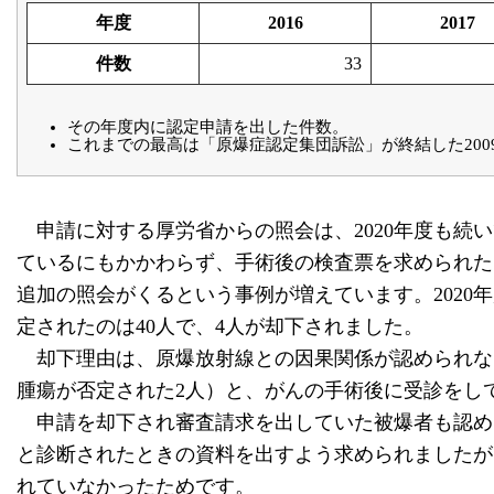
年度
2016
2017
件数
33
その年度内に認定申請を出した件数。
これまでの最高は「原爆症認定集団訴訟」が終結した2009
申請に対する厚労省からの照会は、2020年度も続
ているにもかかわらず、手術後の検査票を求められた
追加の照会がくるという事例が増えています。2020
定されたのは40人で、4人が却下されました。
却下理由は、原爆放射線との因果関係が認められない
腫瘍が否定された2人）と、がんの手術後に受診をし
申請を却下され審査請求を出していた被爆者も認め
と診断されたときの資料を出すよう求められましたが
れていなかったためです。