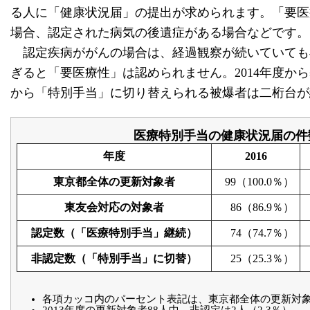
る人に「健康状況届」の提出が求められます。「要医
場合、認定された病気の後遺症がある場合などです。
認定疾病ががんの場合は、経過観察が続いていても再
ぎると「要医療性」は認められません。2014年度
から「特別手当」に切り替えられる被爆者は二桁台が
医療特別手当の健康状況届の件
年度
2016
東京都全体の更新対象者
99（100.0％）
東友会対応の対象者
86（86.9％）
認定数（「医療特別手当」継続）
74（74.7％）
非認定数（「特別手当」に切替）
25（25.3％）
各項カッコ内のパーセント表記は、東京都全体の更新対象
2013年度の更新対象者88人中、非認定は2人（2.3％）。