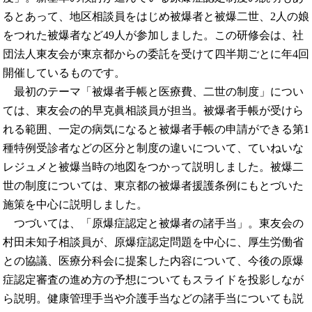
るとあって、地区相談員をはじめ被爆者と被爆二世、2人の娘
をつれた被爆者など49人が参加しました。この研修会は、社
団法人東友会が東京都からの委託を受けて四半期ごとに年4回
開催しているものです。
最初のテーマ「被爆者手帳と医療費、二世の制度」につい
ては、東友会の的早克眞相談員が担当。被爆者手帳が受けら
れる範囲、一定の病気になると被爆者手帳の申請ができる第1
種特例受診者などの区分と制度の違いについて、ていねいな
レジュメと被爆当時の地図をつかって説明しました。被爆二
世の制度については、東京都の被爆者援護条例にもとづいた
施策を中心に説明しました。
つづいては、「原爆症認定と被爆者の諸手当」。東友会の
村田未知子相談員が、原爆症認定問題を中心に、厚生労働省
との協議、医療分科会に提案した内容について、今後の原爆
症認定審査の進め方の予想についてもスライドを投影しなが
ら説明。健康管理手当や介護手当などの諸手当についても説