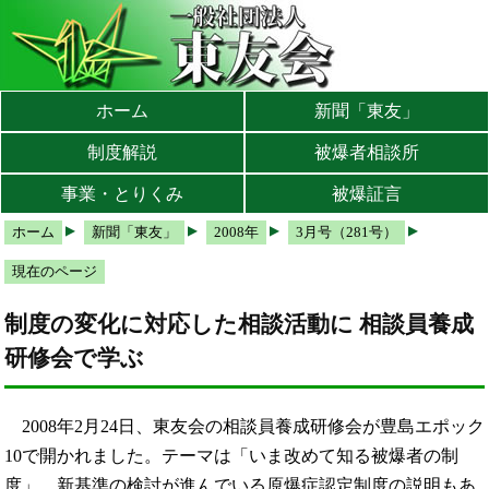
本文へ
メインメニューへ
サブメニューへ
現在地ナビ（パンくずリスト）へ
ホーム
新聞「東友」
制度解説
被爆者相談所
事業・とりくみ
被爆証言
ホーム
新聞「東友」
2008年
3月号（281号）
現在のページ
制度の変化に対応した相談活動に 相談員養成
研修会で学ぶ
2008年2月24日、東友会の相談員養成研修会が豊島エポック
10で開かれました。テーマは「いま改めて知る被爆者の制
度」。新基準の検討が進んでいる原爆症認定制度の説明もあ