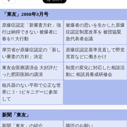
「東友」2008年3月号
原爆症認定「新審査方針」強
被爆者の思いを生かした原爆
行は納得できない 被爆者に
症認定制度改革を 被団協緊
春を!! 大行動
急代表者会議
厚労省が原爆症認定の「新し
原爆症認定基準見直しで野党
い審査の方針」決定
党首などに働きかけ
東友会医療講演会 大好評だ
制度の変化に対応した相談活
った肥田医師の講演
動に 相談員養成研修会
核兵器のない平和で公正な世
界に 3・1ビキニデーに参加
して
新聞「東友」
新聞「東友」の紹介
購読のお願い