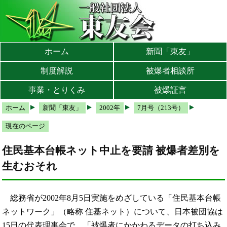
本文へ
メインメニューへ
サブメニューへ
現在地ナビ（パンくずリスト）へ
ホーム
新聞「東友」
制度解説
被爆者相談所
事業・とりくみ
被爆証言
ホーム
新聞「東友」
2002年
7月号（213号）
現在のページ
住民基本台帳ネット中止を要請 被爆者差別を
生むおそれ
総務省が2002年8月5日実施をめざしている「住民基本台帳
ネットワーク」（略称 住基ネット）について、日本被団協は
15日の代表理事会で、「被爆者にかかわるデータの打ち込み