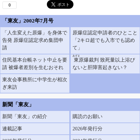
「東友」2002年7月号
「人生変えた原爆」を身体で
原爆症認定申請者のひとこと
告発 原爆症認定求め集団申
「2キロ超でも入市でも認め
請
て」
あずま
住民基本台帳ネット中止を要
東
原爆裁判 致死量以上浴び
請 被爆者差別を生むおそれ
ないと肝障害起きない？
東友会事務所に中学生が相次
ぎ来訪
新聞「東友」
新聞「東友」の紹介
購読のお願い
連載記事
2026年発行分