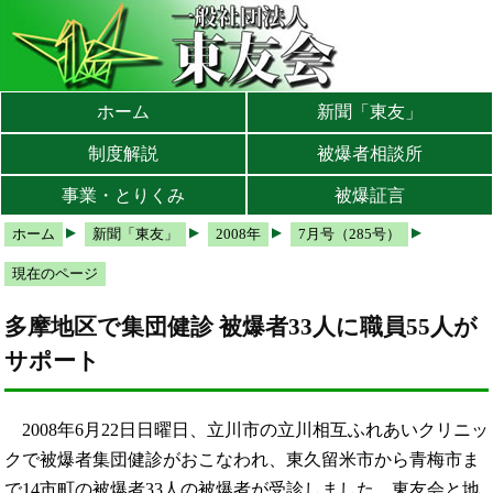
本文へ
メインメニューへ
サブメニューへ
現在地ナビ（パンくずリスト）へ
ホーム
新聞「東友」
制度解説
被爆者相談所
事業・とりくみ
被爆証言
ホーム
新聞「東友」
2008年
7月号（285号）
現在のページ
多摩地区で集団健診 被爆者33人に職員55人が
サポート
2008年6月22日日曜日、立川市の立川相互ふれあいクリニッ
クで被爆者集団健診がおこなわれ、東久留米市から青梅市ま
で14市町の被爆者33人の被爆者が受診しました。東友会と地