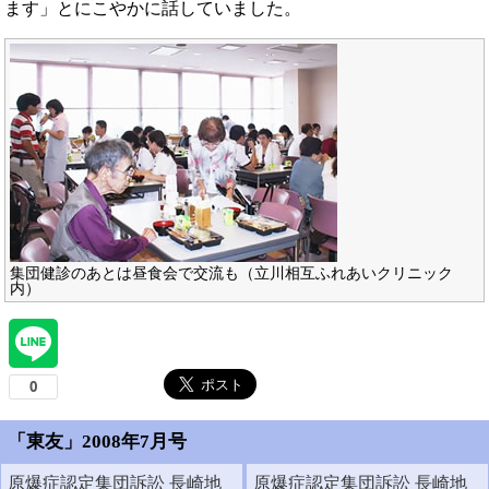
ます」とにこやかに話していました。
集団健診のあとは昼食会で交流も（立川相互ふれあいクリニック
内）
「東友」2008年7月号
原爆症認定集団訴訟 長崎地
原爆症認定集団訴訟 長崎地