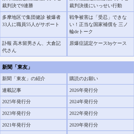
裁判決で9連勝
裁判決後にいっせい行動
多摩地区で集団健診 被爆者
戦争被害は「受忍」できな
33人に職員55人がサポート
い！正当な国家補償を 三ノ
輪deトーク
訃報 高木留男さん、大倉記
原爆症認定ケースbyケース
代さん
新聞「東友」
新聞「東友」の紹介
購読のお願い
連載記事
2026年発行分
2025年発行分
2024年発行分
2023年発行分
2022年発行分
2021年発行分
2020年発行分