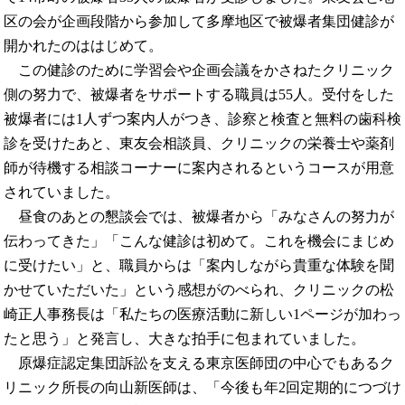
区の会が企画段階から参加して多摩地区で被爆者集団健診が
開かれたのははじめて。
この健診のために学習会や企画会議をかさねたクリニック
側の努力で、被爆者をサポートする職員は55人。受付をした
被爆者には1人ずつ案内人がつき、診察と検査と無料の歯科検
診を受けたあと、東友会相談員、クリニックの栄養士や薬剤
師が待機する相談コーナーに案内されるというコースが用意
されていました。
昼食のあとの懇談会では、被爆者から「みなさんの努力が
伝わってきた」「こんな健診は初めて。これを機会にまじめ
に受けたい」と、職員からは「案内しながら貴重な体験を聞
かせていただいた」という感想がのべられ、クリニックの松
崎正人事務長は「私たちの医療活動に新しい1ページが加わっ
たと思う」と発言し、大きな拍手に包まれていました。
原爆症認定集団訴訟を支える東京医師団の中心でもあるク
リニック所長の向山新医師は、「今後も年2回定期的につづけ