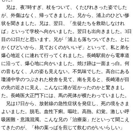
兄は、夜7時すぎ、杖をついて、くたびれきった姿でした
が、外傷はなく、帰ってきました。兄から、浦上のひどい惨
状を聞きました。兄は、翌日、「生徒たちを救助しなけれ
ば」といって学校へ向かいました。翌日も出向きました。3日
目の12日だと思います。兄が「浦上も落ちついてきた。とに
かくびどいから、見ておくのがいいぞ」といって、私と弟を
爆心地近くに連れて行ってくれました。長崎駅前から電車道
に沿って、爆心地に向かいました。焼け跡は一面まっ白。何
の音もなく、人の姿も見えない。不気味でした。高台にある
瓊浦中学のつぶされた校舎を見て、南を見ると、長崎港が目
の先の近さに見え、こんなに港が近かったのかと驚きまし
た。長崎医大正門下には、馬の死体が横たわっていました。
兄は17日から、放射線の急性症状を発症し、死の境をさま
よいました。脱毛。血性下痢。嘔吐。高熱。幻覚。激しい呼
吸困難・意識混濁。こんな兄の「治療薬」だといって聞こえ
てきたのが、「柿の葉っぱを煎じて飲むのがいいらしい」