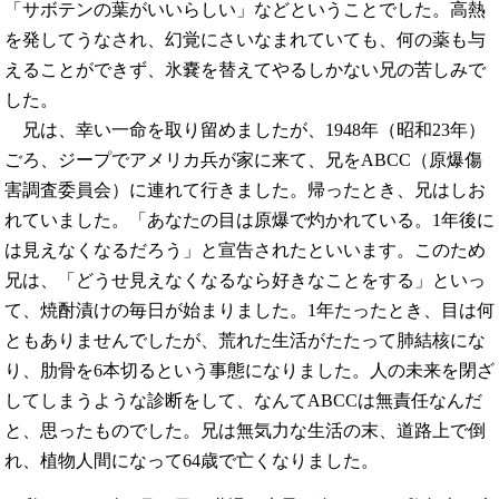
「サボテンの葉がいいらしい」などということでした。高熱
を発してうなされ、幻覚にさいなまれていても、何の薬も与
えることができず、氷嚢を替えてやるしかない兄の苦しみで
した。
兄は、幸い一命を取り留めましたが、1948年（昭和23年）
ごろ、ジープでアメリカ兵が家に来て、兄をABCC（原爆傷
害調査委員会）に連れて行きました。帰ったとき、兄はしお
れていました。「あなたの目は原爆で灼かれている。1年後に
は見えなくなるだろう」と宣告されたといいます。このため
兄は、「どうせ見えなくなるなら好きなことをする」といっ
て、焼酎漬けの毎日が始まりました。1年たったとき、目は何
ともありませんでしたが、荒れた生活がたたって肺結核にな
り、肋骨を6本切るという事態になりました。人の未来を閉ざ
してしまうような診断をして、なんてABCCは無責任なんだ
と、思ったものでした。兄は無気力な生活の末、道路上で倒
れ、植物人間になって64歳で亡くなりました。