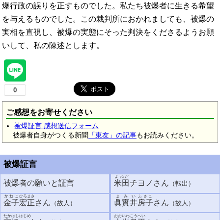
爆行政の誤りを正すものでした。私たち被爆者に生きる希望
を与えるものでした。この裁判所におかれましても、被爆の
実相を直視し、被爆の実態にそった判決をくださるようお願
いして、私の陳述とします。
ご感想をお寄せください
被爆証言 感想送信フォーム
被爆者自身がつくる新聞
「東友」の記事
もお読みください。
被爆証言
よねだ
被爆者の願いと証言
米田
チヨノさん
（転出）
かねこ
ひろまさ
まみい
ふさこ
金子
宏正
さん
眞實井
房子
さん
（故人）
（故人）
たかはし
はじめ
おおいわ
こうへい