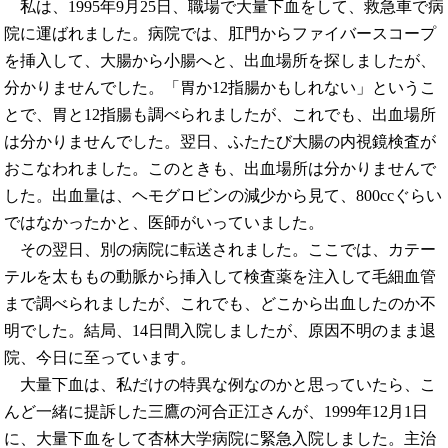
私は、1995年9月25日、職場で大量下血をして、救急車で病
院に運ばれました。病院では、肛門からファイバースコープ
を挿入して、大腸から小腸へと、出血場所を探しましたが、
分かりませんでした。「胃か12指腸かもしれない」というこ
とで、胃と12指腸も調べられましたが、これでも、出血場所
は分かりませんでした。翌日、ふたたび大腸の内視鏡検査が
おこなわれました。このときも、出血場所は分かりませんで
した。出血量は、ヘモグロビンの減少から見て、800ccぐらい
ではなかったかと、医師がいっていました。
その翌日、別の病院に転送されました。ここでは、カテー
テルを太ももの動脈から挿入して検査薬を注入して毛細血管
まで調べられましたが、これでも、どこから出血したのか不
明でした。結局、14日間入院しましたが、原因不明のまま退
院、今日に至っています。
大量下血は、私だけの特異な例なのかと思っていたら、こ
んど一緒に提訴した三鷹の河合正江さんが、1999年12月1日
に、大量下血をして杏林大学病院に緊急入院しました。主治