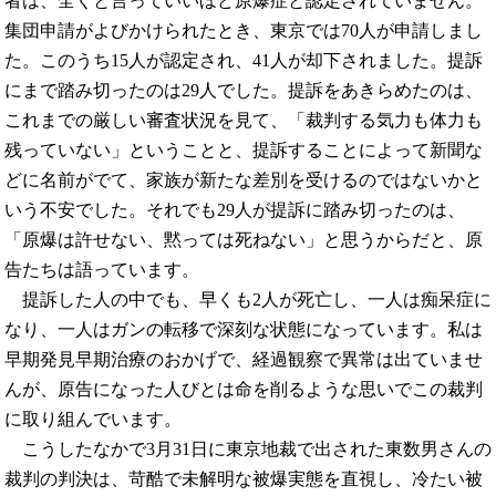
者は、全くと言っていいほど原爆症と認定されていません。
集団申請がよびかけられたとき、東京では70人が申請しまし
た。このうち15人が認定され、41人が却下されました。提訴
にまで踏み切ったのは29人でした。提訴をあきらめたのは、
これまでの厳しい審査状況を見て、「裁判する気力も体力も
残っていない」ということと、提訴することによって新聞な
どに名前がでて、家族が新たな差別を受けるのではないかと
いう不安でした。それでも29人が提訴に踏み切ったのは、
「原爆は許せない、黙っては死ねない」と思うからだと、原
告たちは語っています。
提訴した人の中でも、早くも2人が死亡し、一人は痴呆症に
なり、一人はガンの転移で深刻な状態になっています。私は
早期発見早期治療のおかげで、経過観察で異常は出ていませ
んが、原告になった人びとは命を削るような思いでこの裁判
に取り組んでいます。
こうしたなかで3月31日に東京地裁で出された東数男さんの
裁判の判決は、苛酷で未解明な被爆実態を直視し、冷たい被