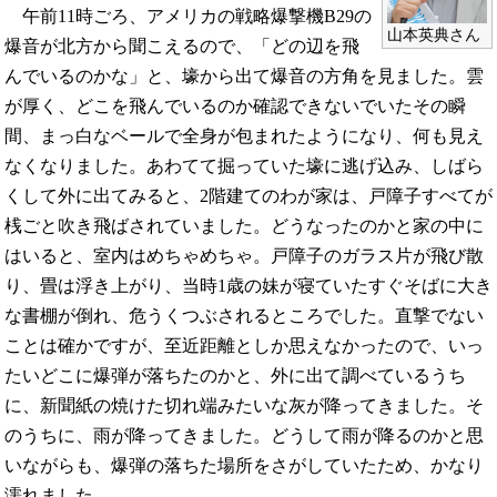
午前11時ごろ、アメリカの戦略爆撃機B29の
山本英典さん
爆音が北方から聞こえるので、「どの辺を飛
んでいるのかな」と、壕から出て爆音の方角を見ました。雲
が厚く、どこを飛んでいるのか確認できないでいたその瞬
間、まっ白なベールで全身が包まれたようになり、何も見え
なくなりました。あわてて掘っていた壕に逃げ込み、しばら
くして外に出てみると、2階建てのわが家は、戸障子すべてが
桟ごと吹き飛ばされていました。どうなったのかと家の中に
はいると、室内はめちゃめちゃ。戸障子のガラス片が飛び散
り、畳は浮き上がり、当時1歳の妹が寝ていたすぐそばに大き
な書棚が倒れ、危うくつぶされるところでした。直撃でない
ことは確かですが、至近距離としか思えなかったので、いっ
たいどこに爆弾が落ちたのかと、外に出て調べているうち
に、新聞紙の焼けた切れ端みたいな灰が降ってきました。そ
のうちに、雨が降ってきました。どうして雨が降るのかと思
いながらも、爆弾の落ちた場所をさがしていたため、かなり
濡れました。