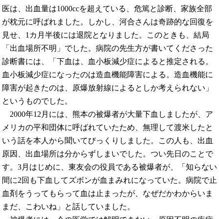
医は、出血量は1000ccを超えている、危篤と診断、家族全部
が枕元に呼ばれました。しかし、河合さんは奇跡的な回復を
見せ、1カ月半後には退院となりました。このときも、結局
「出血場所不明」でした。病院の先生方が書いてくださった
診断書には、「下血は、血小板減少症によると推定される。
血小板減少症になったのは造血機能障害による。造血機能に
障害が起きたのは、原爆放射線によるとしか考えられない」
というものでした。
2000年12月には、熊本の被爆者が大量下血しましたが、ア
メリカの平和団体に呼ばれていたため、無理して渡米したと
いう話を本人から聞いてびっくりしました。この人も、出血
原因、出血場所は分からずしまいでした。つい先日のことで
す。3月はじめに、東友会の役員である被爆者が、「知らない
間に2回も下血してズボンが血まみれになっていた。病院で止
血剤をうってもらって血は止まったが、なぜだかわからいま
まだ、こわいね」と話していました。