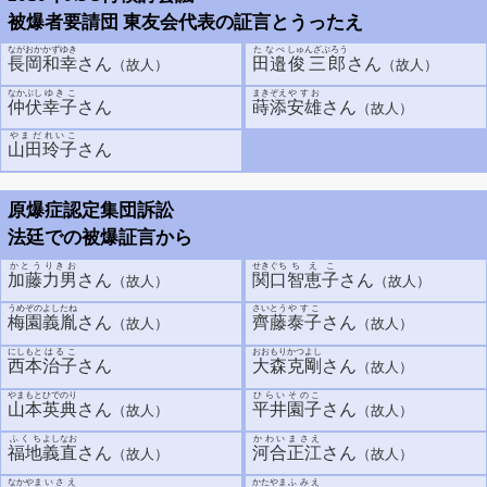
被爆者要請団 東友会代表の証言とうったえ
ながおか
かずゆき
たなべ
しゅんざぶろう
長岡
和幸
さん
田邉
俊三郎
さん
（故人）
（故人）
なかぶし
ゆきこ
まきぞえ
やすお
仲伏
幸子
さん
蒔添
安雄
さん
（故人）
やまだ
れいこ
山田
玲子
さん
原爆症認定集団訴訟
法廷での被爆証言から
かとう
りきお
せきぐち
ちえこ
加藤
力男
さん
関口
智恵子
さん
（故人）
（故人）
うめぞの
よしたね
さいとう
やすこ
梅園
義胤
さん
齊藤
泰子
さん
（故人）
（故人）
にしもと
はるこ
おおもり
かつよし
西本
治子
さん
大森
克剛
さん
（故人）
やまもと
ひでのり
ひらい
そのこ
山本
英典
さん
平井
園子
さん
（故人）
（故人）
ふくち
よしなお
かわい
まさえ
福地
義直
さん
河合
正江
さん
（故人）
（故人）
なかやま
いさえ
かたやま
ふみえ