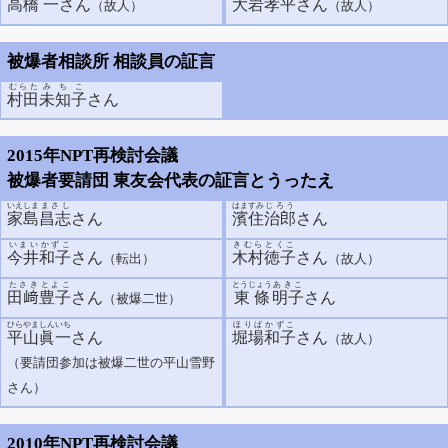
高橋
一
さん
大岩
孝平
さん
（故人）
（故人）
被爆者相談所 相談員の証言
むらた
みちこ
村田
未知子
さん
2015年NPT再検討会議
被爆者要請団 東友会代表の証言とうったえ
いえしま
まさし
はますみ
じろう
家島
昌志
さん
濱住
治郎
さん
いまい
かずこ
きむら
とくこ
今井
和子
さん
木村
徳子
さん
（転出）
（故人）
たさき
とよこ
とうじょう
あきこ
田﨑
豊子
さん
東條
明子
さん
（被爆二世）
ひらやま
しんいち
ほりば
かずこ
平山
眞一
さん
堀場
和子
さん
（故人）
（要請団参加は被爆二世の平山雪野
さん）
2010年NPT再検討会議