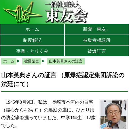
本文へ
メインメニューへ
サブメニューへ
現在地ナビ（パンくずリスト）へ
ホーム
新聞「東友」
制度解説
被爆者相談所
事業・とりくみ
被爆証言
ホーム
被爆証言
山本英典さんの証言
山本英典さんの証言 （原爆症認定集団訴訟の
法廷にて）
1945年8月9日、私は、長崎市本河内の自宅
（爆心から4.2キロ）の裏庭の崖に、ひとり用
の防空壕を掘っていました。中学1年生、12歳
でした。