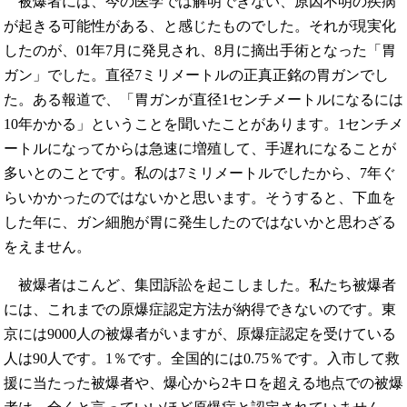
被爆者には、今の医学では解明できない、原因不明の疾病
が起きる可能性がある、と感じたものでした。それが現実化
したのが、01年7月に発見され、8月に摘出手術となった「胃
ガン」でした。直径7ミリメートルの正真正銘の胃ガンでし
た。ある報道で、「胃ガンが直径1センチメートルになるには
10年かかる」ということを聞いたことがあります。1センチメ
ートルになってからは急速に増殖して、手遅れになることが
多いとのことです。私のは7ミリメートルでしたから、7年ぐ
らいかかったのではないかと思います。そうすると、下血を
した年に、ガン細胞が胃に発生したのではないかと思わざる
をえません。
被爆者はこんど、集団訴訟を起こしました。私たち被爆者
には、これまでの原爆症認定方法が納得できないのです。東
京には9000人の被爆者がいますが、原爆症認定を受けている
人は90人です。1％です。全国的には0.75％です。入市して救
援に当たった被爆者や、爆心から2キロを超える地点での被爆