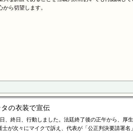
心から切望します。
サンタの衣装で宣伝
4日、終日、行動しました。法廷終了後の正午から、厚
弁護士が次々にマイクで訴え、代表が「公正判決要請署名