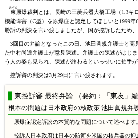
あずま
東
原爆裁判とは、長崎の三菱兵器大橋工場（1.3キ
機能障害（C型）を原爆症と認定してほしいと1999
勝訴の判決を言い渡しましたが、国が控訴したため、
3回目の弁論となったこの日、池田眞規弁護士と高
た中村尚達弁護士が意見陳述。弁護士の陳述がはじま
う人の姿も見られ、陳述が終わるといっせいに拍手が
控訴審の判決は3月29日に言い渡されます。
東控訴審 最終弁論 （要約：「東友」
根本の問題は日本政府の核政策 池田眞規弁
原爆症認定訴訟の本質的な問題について述べます
控訴人日本政府は日本の防衛を米国の核兵器の抑