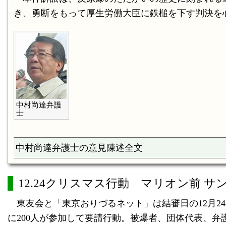
き、勇断をもって厚生労働大臣に鉄槌を下す判決を
中村尚達弁護
士
中村尚達弁護士の意見陳述全文
12.24クリスマス行動 マリオン前 
東友会と「東京おりづるネット」は結審日の12月2
に200人が参加して要請行動。被爆者、団体代表、