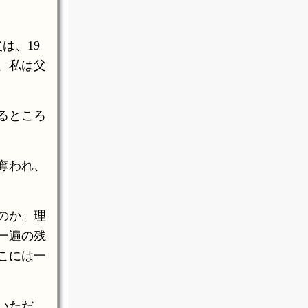
は、19
、私は父
るところ
奪われ、
のか。理
一遍の残
こには一
いただ