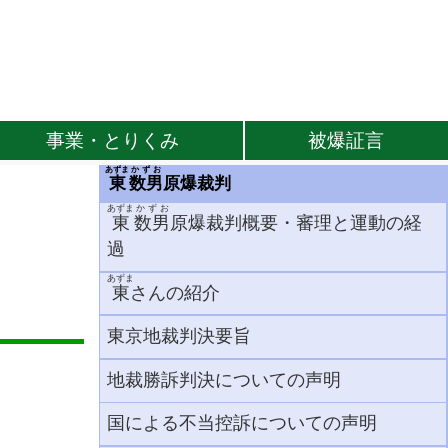
事業・とりくみ
被爆証言
あずま
かずお
東
数男
原爆裁判
あずま
かずお
東
数男
原爆裁判概要・審理と運動の経
過
あずま
東
さんの紹介
東京地裁判決要旨
地裁勝訴判決についての声明
国による不当控訴についての声明