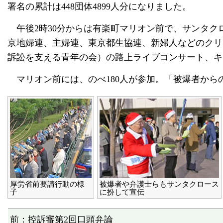
署名の累計は448団体4899人分になりました。
午後2時30分からは有楽町マリオン前で、サンタク
京地婦連、主婦連、東京都生協連、新婦人などのクリ
訴訟を支える青年の会）の路上ライブコンサート、キ
マリオン前には、のべ180人が参加。「被爆者から
厚労省前要請行動の様
被爆者や弁護士らもサンタクロース
子
に扮して宣伝
前：控訴審第2回口頭弁論