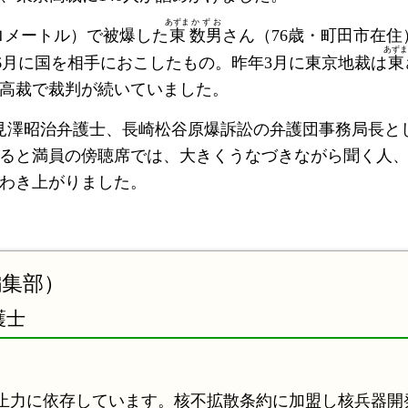
あずま
かずお
ロメートル）で被爆した
東
数男
さん（76歳・町田市在住
あずま
年6月に国を相手におこしたもの。昨年3月に東京地裁は
東
高裁で裁判が続いていました。
見澤昭治弁護士、長崎松谷原爆訴訟の弁護団事務局長と
ると満員の傍聴席では、大きくうなづきながら聞く人
わき上がりました。
編集部）
護士
。
止力に依存しています。核不拡散条約に加盟し核兵器開