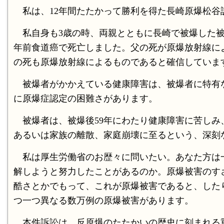
私は、12年間たたかって勝利を得た長崎原爆松谷
私自身も3歳の時、両親とともに長崎で被爆した被爆
年前食道癌で死亡しました。父の死が原爆放射線に
の死も原爆放射線によるものであると確信していま
被爆者がかかえている健康障害は、被爆者に特有
に原爆症認定の困難さがあります。
被爆者は、被爆後59年にわたり健康障害に苦しみ
あるいは家族の離散、家庭崩壊に至るという、深刻
私は厚生労働省のお歴々に問いたい。あなた方は
解しようと努力したことがあるのか。原爆被害のす
酷さとかでもって、これが原爆被害であると、した
つ一つ異なる数万例の原爆被害があります。
本件訴訟は、反原爆のたたかいの歴史に刻まれる