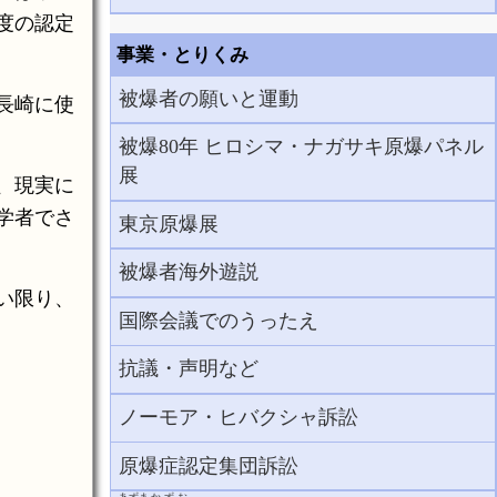
度の認定
事業・とりくみ
被爆者の願いと運動
長崎に使
被爆80年 ヒロシマ・ナガサキ原爆パネル
展
、現実に
学者でさ
東京原爆展
被爆者海外遊説
い限り、
国際会議でのうったえ
抗議・声明など
ノーモア・ヒバクシャ訴訟
原爆症認定集団訴訟