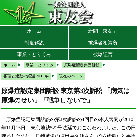
本文へ
メインメニューへ
サブメニューへ
現在地ナビ（パンくずリスト）へ
ホーム
新聞「東友」
制度解説
被爆者相談所
事業・とりくみ
被爆証言
ホーム
事業・とりくみ
原爆症認定集団訴訟
審理と運動の経過 2010年
現在のページ
原爆症認定集団訴訟 東京第3次訴訟 「病気は
原爆のせい」「戦争しないで」
原爆症認定集団訴訟の第3次訴訟の4回目の本人尋問が2010
年11月16日、東京地裁522号法廷でおこなわれました。この日
陳述したのは、長崎被爆の塩田喜久雄さん（9歳被爆）と栗原