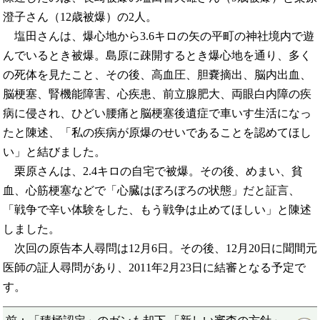
澄子さん（12歳被爆）の2人。
塩田さんは、爆心地から3.6キロの矢の平町の神社境内で遊
んでいるとき被爆。島原に疎開するとき爆心地を通り、多く
の死体を見たこと、その後、高血圧、胆嚢摘出、脳内出血、
脳梗塞、腎機能障害、心疾患、前立腺肥大、両眼白内障の疾
病に侵され、ひどい腰痛と脳梗塞後遺症で車いす生活になっ
たと陳述、「私の疾病が原爆のせいであることを認めてほし
い」と結びました。
栗原さんは、2.4キロの自宅で被爆。その後、めまい、貧
血、心筋梗塞などで「心臓はぼろぼろの状態」だと証言、
「戦争で辛い体験をした、もう戦争は止めてほしい」と陳述
しました。
次回の原告本人尋問は12月6日。その後、12月20日に聞間元
医師の証人尋問があり、2011年2月23日に結審となる予定で
す。